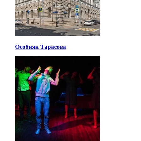
Особняк Тарасова