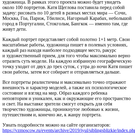
художница. В рамках этого проекта можно будет увидеть
около 100 портретов. Катя Щеглова поставила перед собой
задачу: рисовать по 10 детей в разных местах мира — Сочи,
Москва, Гоа, Париж, Тбилиси, Нагорный Карабах, небольшой
город в Португалии, Стокгольм, Бангкок — именно там, где
живут дети.
Каждый портрет представляет собой полотно 1×1 метр. Свои
масштабные работы, художница пишет в полевых условиях,
каждый раз находя наиболее подходящее место, ракурс
и художественный прием, для того чтобы максимально верно
отразить суть модели. На каждую избранную географическую
точку уходит от двух до трех суток, с утра до ночи Катя пишет
свои работы, затем все собирает и отправляеться дальше.
Все портреты реалистичны и максимально точно отражают
внешность и характер моделей, а также их психологическое
состояние и взгляд на мир. Образ каждого ребенка
неповторим и уникален, как и окружающие его пространство
и свет. На выставке зрители смогут открыть для себя
творчество художницы, проникнутое любовью к жизни,
путешествиям и, конечно же, к жанру портрета.
Узнать подробности можно на сайте организаторов:
https://vzmoscow.ru/events/archive/2019/iyul/siblingsblizkie/index.ph