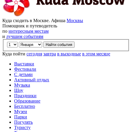
Куда сходить в Москве. Афиша
Москвы
Помощник и путеводитель
по
интересным местам
и
лучшим событиям
Куда пойти
сегодня
завтра
в выходные
в этом месяце
Выставки
Фестивали
С детьми
Активный отдых
Музыка
Шоу
Праздники
Образование
Бесплатно
Музеи
Парки
Погулять
Туристу