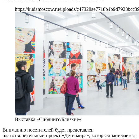
https://kudamoscow.ru/uploads/c47328ae7718b1b9d7928bcc3
Выставка «Сиблингс/Близкие»
Вниманию посетителей будет представлен
благотворительный проект «Дети мира», которым занимается