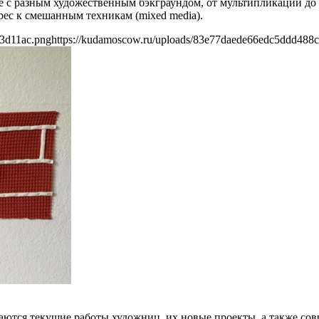
е с разным художественным бэкграундом, от мультипликации до 
рес к смешанным техникам (mixed media).
63d11ac.png
https://kudamoscow.ru/uploads/83e77daede66edc5ddd488
даются текущие работы художниц, их новые проекты, а также со