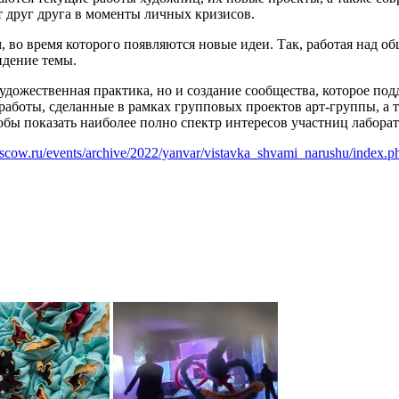
 друг друга в моменты личных кризисов.
 во время которого появляются новые идеи. Так, работая над о
идение темы.
удожественная практика, но и создание сообщества, которое под
аботы, сделанные в рамках групповых проектов арт-группы, а т
тобы показать наиболее полно спектр интересов участниц лабора
oscow.ru/events/archive/2022/yanvar/vistavka_shvami_narushu/index.p