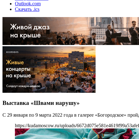
Outlook.com
Скачать .ics
Выставка «Швами нарушу»
С 29 января по 9 марта 2022 года в галерее «Богородское» пр
https://kudamoscow.ru/uploads/6672d075e581e4619f99a53afef