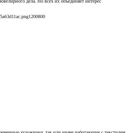
ювелирного дела. Но всех их объединяет интерес
c5a63d11ac.png
1200
800
временные художники, так или иначе работающие с текстилем.