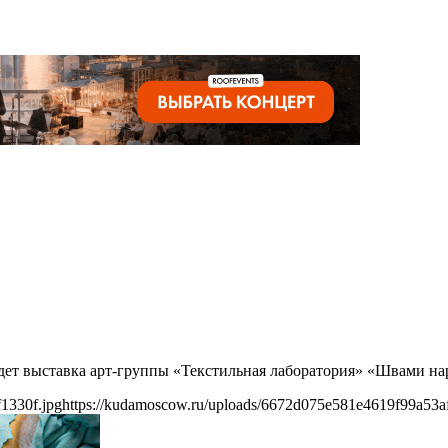
ойдет выставка арт-группы «Текстильная лаборатория» «Швами н
1330f.jpg
https://kudamoscow.ru/uploads/6672d075e581e4619f99a53af