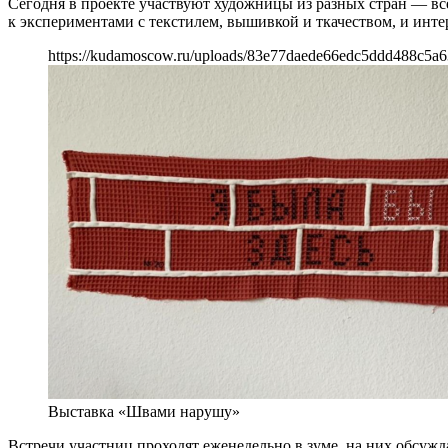
Сегодня в проекте участвуют художницы из разных стран — вс
к экспериментами с текстилем, вышивкой и ткачеством, и инте
https://kudamoscow.ru/uploads/83e77daede66edc5ddd488c5a
Выставка «Швами нарушу»
Встречи участниц проходят еженедельно в зуме, на них обсуж