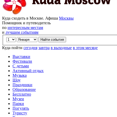
Куда сходить в Москве. Афиша
Москвы
Помощник и путеводитель
по
интересным местам
и
лучшим событиям
Куда пойти
сегодня
завтра
в выходные
в этом месяце
Выставки
Фестивали
С детьми
Активный отдых
Музыка
Шоу
Праздники
Образование
Бесплатно
Музеи
Парки
Погулять
Туристу