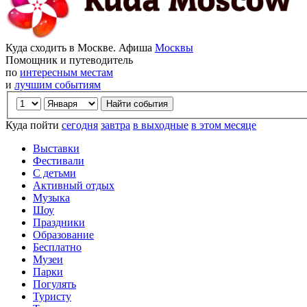
Куда сходить в Москве. Афиша
Москвы
Помощник и путеводитель
по
интересным местам
и
лучшим событиям
Куда пойти
сегодня
завтра
в выходные
в этом месяце
Выставки
Фестивали
С детьми
Активный отдых
Музыка
Шоу
Праздники
Образование
Бесплатно
Музеи
Парки
Погулять
Туристу