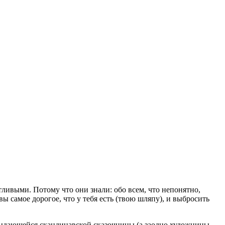
ливыми. Потому что они знали: обо всем, что непонятно,
ы самое дорогое, что у тебя есть (твою шляпу), и выбросить
выдающейся скандинавской сказочницы (а заодно художницы