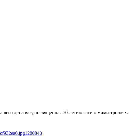
ашего детства», посвященная 70-летию саги о мими-троллях.
cf932ea0.jpg
1280
848