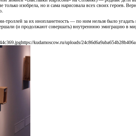
е только изобрела, но и сама нарисовала всех своих героев. Вер
о.
оллей за их инопланетность — по ним нельзя было угадать ни 
совершали (и продолжают совершать) внутреннюю эмиграцию в мир
44c369.jpg
https://kudamoscow.ru/uploads/24c86d6a9aba654b28b406a