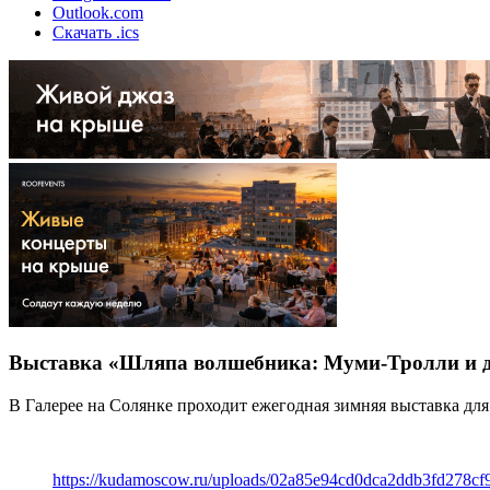
Outlook.com
Скачать .ics
Выставка «Шляпа волшебника: Муми-Тролли и др
В Галерее на Солянке проходит ежегодная зимняя выставка дл
https://kudamoscow.ru/uploads/02a85e94cd0dca2ddb3fd278cf