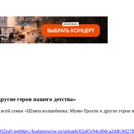
угие герои нашего детства»
я всей семьи «Шляпа волшебника: Муми-Тролли и другие герои н
932ea0.jpg
https://kudamoscow.ru/uploads/02a85e94cd0dca2ddb3fd278