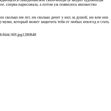
нее, сперва нарисовала, а потом уж появилось множество
сколько им лет, ни сколько денег у них за душой, ни кем они
 муми, который может защитить тебя от любых невзгод и стать
fc844c369.jpg
1280
848