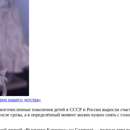
рои нашего детства»
ногочисленные поколения детей в СССР и России выросли счаст
осле грозы, а в определённый момент жизни нужно снять с голов
рной зимней «Выставки Карлсона» на Солянке) — родные дети 