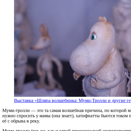
Выставка «Шляпа волшебника: Муми-Тролли и другие ге
Муми-тролли — это та самая волшебная причина, по которой м
нужно спросить у мамы (она знает), хатифнатты бьются током п
её с обрыва в реку.
Муми-тролли (так же, как и герой прошлогодней сверхпопуля