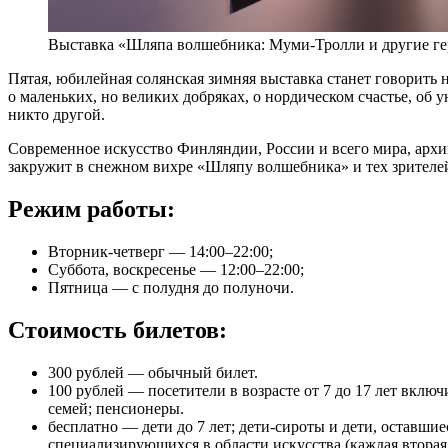
Выставка «Шляпа волшебника: Муми-Тролли и другие ге
Пятая, юбилейная солянская зимняя выставка станет говорить 
о маленьких, но великих добряках, о нордическом счастье, об 
никто другой.
Современное искусство Финляндии, России и всего мира, архи
закружит в снежном вихре «Шляпу волшебника» и тех зрителей, 
Режим работы:
Вторник-четверг — 14:00–22:00;
Суббота, воскресенье — 12:00–22:00;
Пятница — с полудня до полуночи.
Стоимость билетов:
300 рублей — обычный билет.
100 рублей — посетители в возрасте от 7 до 17 лет вкл
семей; пенсионеры.
бесплатно — дети до 7 лет; дети-сироты и дети, оставшие
специализирующихся в области искусства (каждая вторая