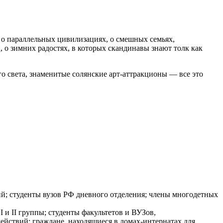
: о параллельных цивилизациях, о смешных семьях,
, о зимних радостях, в которых скандинавы знают толк как
о света, знаменитые солянские арт-аттракционы — все это
ий; студенты вузов РФ дневного отделения; члены многодетных
I и II группы; студенты факультетов и ВУЗов,
ействий; граждане, находящиеся в домах-интернатах для