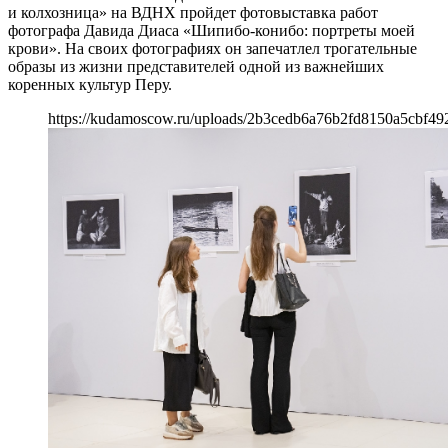
и колхозница» на ВДНХ пройдет фотовыставка работ
фотографа Давида Диаса «Шипибо-конибо: портреты моей
крови». На своих фотографиях он запечатлел трогательные
образы из жизни представителей одной из важнейших
коренных культур Перу.
https://kudamoscow.ru/uploads/2b3cedb6a76b2fd8150a5cbf49