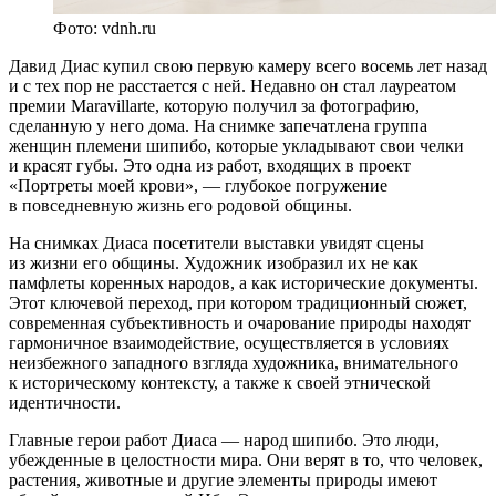
Фото: vdnh.ru
Давид Диас купил свою первую камеру всего восемь лет назад
и с тех пор не расстается с ней. Недавно он стал лауреатом
премии Maravillarte, которую получил за фотографию,
сделанную у него дома. На снимке запечатлена группа
женщин племени шипибо, которые укладывают свои челки
и красят губы. Это одна из работ, входящих в проект
«Портреты моей крови», — глубокое погружение
в повседневную жизнь его родовой общины.
На снимках Диаса посетители выставки увидят сцены
из жизни его общины. Художник изобразил их не как
памфлеты коренных народов, а как исторические документы.
Этот ключевой переход, при котором традиционный сюжет,
современная субъективность и очарование природы находят
гармоничное взаимодействие, осуществляется в условиях
неизбежного западного взгляда художника, внимательного
к историческому контексту, а также к своей этнической
идентичности.
Главные герои работ Диаса — народ шипибо. Это люди,
убежденные в целостности мира. Они верят в то, что человек,
растения, животные и другие элементы природы имеют