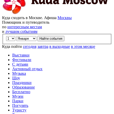
Куда сходить в Москве. Афиша
Москвы
Помощник и путеводитель
по
интересным местам
и
лучшим событиям
Куда пойти
сегодня
завтра
в выходные
в этом месяце
Выставки
Фестивали
С детьми
Активный отдых
Музыка
Шоу
Праздники
Образование
Бесплатно
Музеи
Парки
Погулять
Туристу