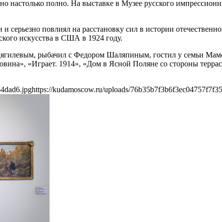
ено настолько полно. На выставке в Музее русского импрессион
и серьезно повлиял на расстановку сил в истории отечественно
кого искусства в США в 1924 году.
Дягилевым, рыбачил с Федором Шаляпиным, гостил у семьи Мамо
ровина», «Играет. 1914», «Дом в Ясной Поляне со стороны терр
64dad6.jpg
https://kudamoscow.ru/uploads/76b35b7f3b6f3ec04757f7f3