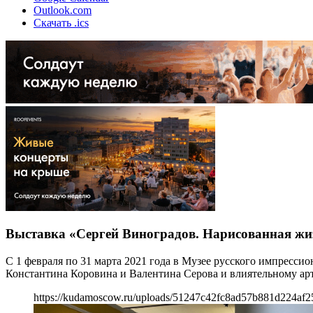
Outlook.com
Скачать .ics
Выставка «Сергей Виноградов. Нарисованная жи
С 1 февраля по 31 марта 2021 года в Музее русского импресс
Константина Коровина и Валентина Серова и влиятельному арт
https://kudamoscow.ru/uploads/51247c42fc8ad57b881d224af2