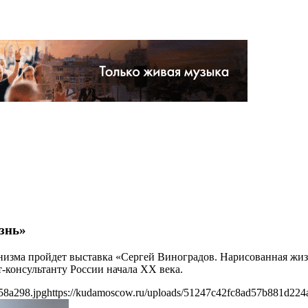
знь»
ионизма пройдет выставка «Сергей Виноградов. Нарисованная жи
-консультанту России начала ХХ века.
58a298.jpg
https://kudamoscow.ru/uploads/51247c42fc8ad57b881d224