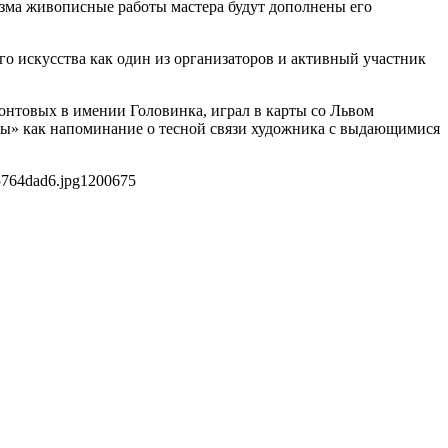
изма живописные работы мастера будут дополнены его
го искусства как один из организаторов и активный участник
нтовых в имении Головинка, играл в карты со Львом
асы» как напоминание о тесной связи художника с выдающимися
5764dad6.jpg
1200
675