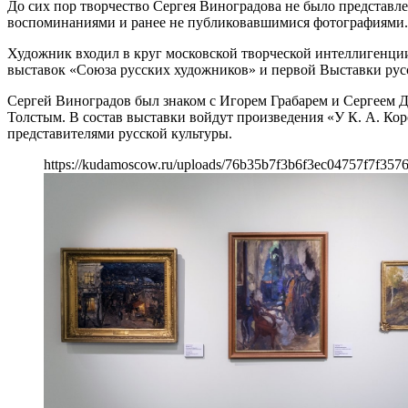
До сих пор творчество Сергея Виноградова не было представл
воспоминаниями и ранее не публиковавшимися фотографиями.
Художник входил в круг московской творческой интеллигенции 
выставок «Союза русских художников» и первой Выставки русс
Сергей Виноградов был знаком с Игорем Грабарем и Сергеем 
Толстым. В состав выставки войдут произведения «У К. А. Ко
представителями русской культуры.
https://kudamoscow.ru/uploads/76b35b7f3b6f3ec04757f7f357