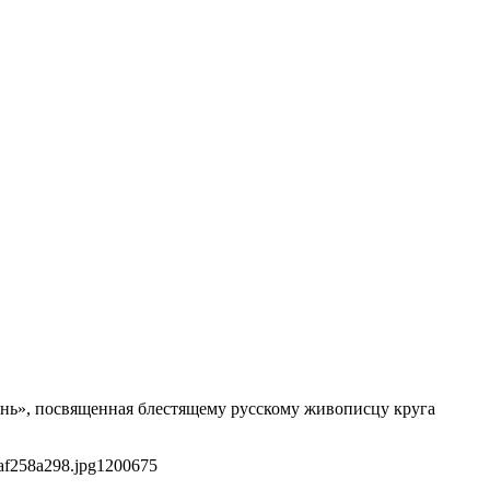
знь», посвященная блестящему русскому живописцу круга
af258a298.jpg
1200
675