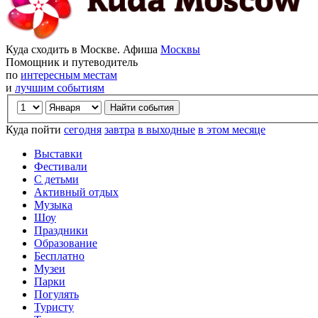
Куда сходить в Москве. Афиша
Москвы
Помощник и путеводитель
по
интересным местам
и
лучшим событиям
Куда пойти
сегодня
завтра
в выходные
в этом месяце
Выставки
Фестивали
С детьми
Активный отдых
Музыка
Шоу
Праздники
Образование
Бесплатно
Музеи
Парки
Погулять
Туристу