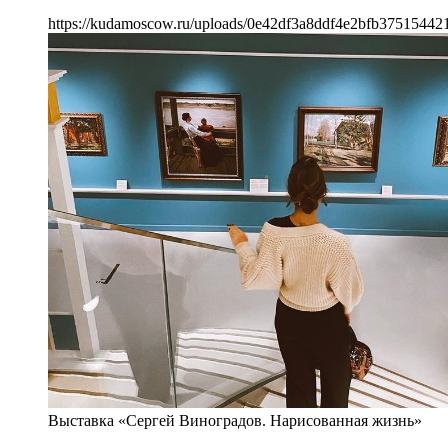
https://kudamoscow.ru/uploads/0e42df3a8ddf4e2bfb37515442
Выставка «Сергей Виноградов. Нарисованная жизнь»