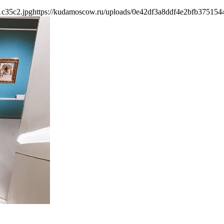
1c35c2.jpg
https://kudamoscow.ru/uploads/0e42df3a8ddf4e2bfb375154