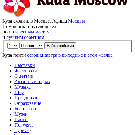
Куда сходить в Москве. Афиша
Москвы
Помощник и путеводитель
по
интересным местам
и
лучшим событиям
Куда пойти
сегодня
завтра
в выходные
в этом месяце
Выставки
Фестивали
С детьми
Активный отдых
Музыка
Шоу
Праздники
Образование
Бесплатно
Музеи
Парки
Погулять
Туристу