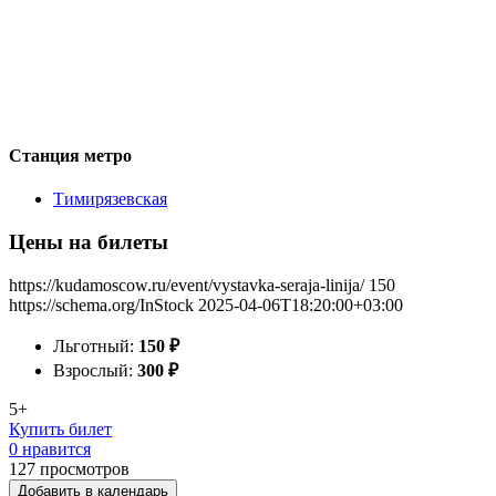
Станция метро
Тимирязевская
Цены на билеты
https://kudamoscow.ru/event/vystavka-seraja-linija/
150
https://schema.org/InStock
2025-04-06T18:20:00+03:00
Льготный:
150
₽
Взрослый:
300
₽
5+
Купить билет
0 нравится
127
просмотров
Добавить в календарь