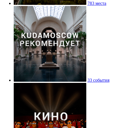
783 места
33 события