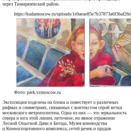
через Тимирязевский район.
https://kudamoscow.ru/uploads/1e0aeae85e7b37873a6f3baf26
Фото: park.vzmoscow.ru
Экспозиция поделена на блоки и повествует о различных
рифмах и симметриях, связанных с контекстом серой ветки
московского метрополитена. Одна из них — это зеркальность
севера и юга этой линии, неточное, но явное отражение
Лесной Опытной Дачи и Битцы, Музея коневодства
и Конноспортивного комплекса, сетей речек и прудов