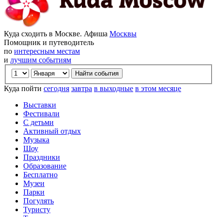
Куда сходить в Москве. Афиша
Москвы
Помощник и путеводитель
по
интересным местам
и
лучшим событиям
Куда пойти
сегодня
завтра
в выходные
в этом месяце
Выставки
Фестивали
С детьми
Активный отдых
Музыка
Шоу
Праздники
Образование
Бесплатно
Музеи
Парки
Погулять
Туристу