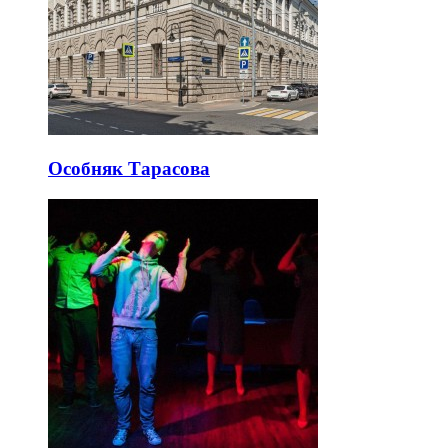
Особняк Тарасова