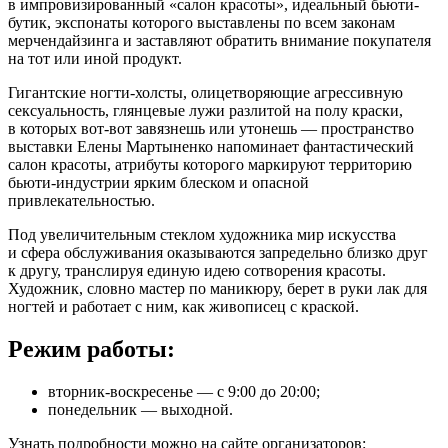
в импровизированный «салон красоты», идеальный бьюти-
бутик, экспонаты которого выставлены по всем законам
мерчендайзинга и заставляют обратить внимание покупателя
на тот или иной продукт.
Гигантские ногти-холсты, олицетворяющие агрессивную
сексуальность, глянцевые лужи разлитой на полу краски,
в которых вот-вот завязнешь или утонешь — пространство
выставки Елены Мартыненко напоминает фантастический
салон красоты, атрибуты которого маркируют территорию
бьюти-индустрии ярким блеском и опасной
привлекательностью.
Под увеличительным стеклом художника мир искусства
и сфера обслуживания оказываются запредельно близко друг
к другу, транслируя единую идею сотворения красоты.
Художник, словно мастер по маникюру, берет в руки лак для
ногтей и работает с ним, как живописец с краской.
Режим работы:
вторник-воскресенье — с 9:00 до 20:00;
понедельник — выходной.
Узнать подробности можно на сайте организаторов: