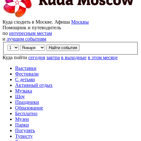
Куда сходить в Москве. Афиша
Москвы
Помощник и путеводитель
по
интересным местам
и
лучшим событиям
Куда пойти
сегодня
завтра
в выходные
в этом месяце
Выставки
Фестивали
С детьми
Активный отдых
Музыка
Шоу
Праздники
Образование
Бесплатно
Музеи
Парки
Погулять
Туристу