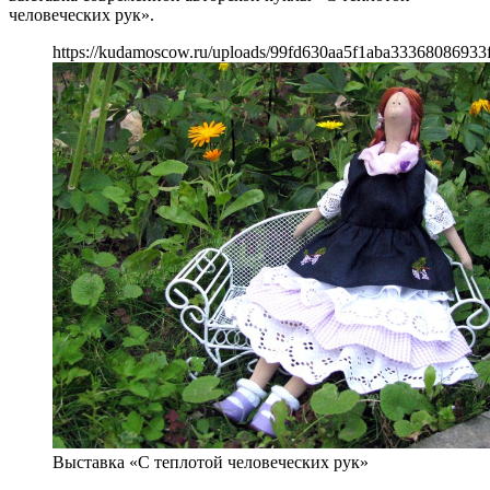
человеческих рук».
https://kudamoscow.ru/uploads/99fd630aa5f1aba33368086933
Выставка «С теплотой человеческих рук»