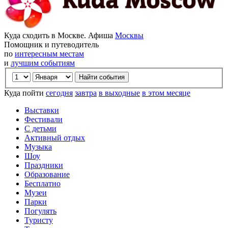
Куда сходить в Москве. Афиша
Москвы
Помощник и путеводитель
по
интересным местам
и
лучшим событиям
Куда пойти
сегодня
завтра
в выходные
в этом месяце
Выставки
Фестивали
С детьми
Активный отдых
Музыка
Шоу
Праздники
Образование
Бесплатно
Музеи
Парки
Погулять
Туристу