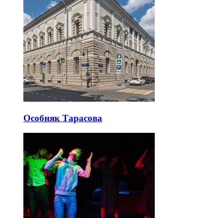
Особняк Тарасова