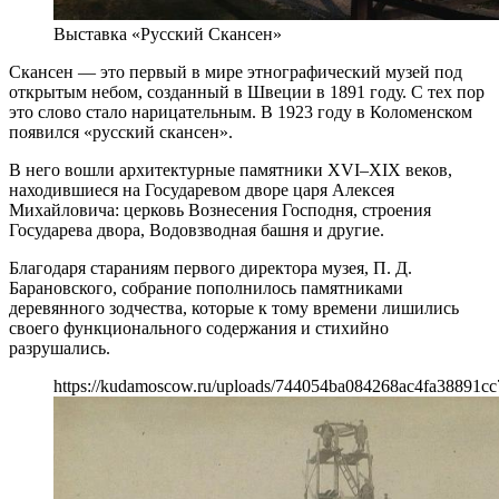
Выставка «Русский Скансен»
Скансен — это первый в мире этнографический музей под
открытым небом, созданный в Швеции в 1891 году. С тех пор
это слово стало нарицательным. В 1923 году в Коломенском
появился «русский скансен».
В него вошли архитектурные памятники XVI–XIX веков,
находившиеся на Государевом дворе царя Алексея
Михайловича: церковь Вознесения Господня, строения
Государева двора, Водовзводная башня и другие.
Благодаря стараниям первого директора музея, П. Д.
Барановского, собрание пополнилось памятниками
деревянного зодчества, которые к тому времени лишились
своего функционального содержания и стихийно
разрушались.
https://kudamoscow.ru/uploads/744054ba084268ac4fa38891cc