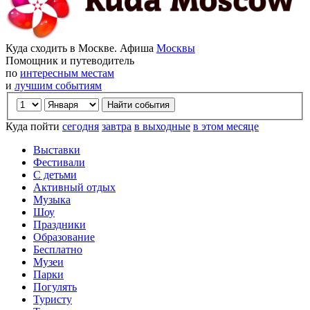
Куда сходить в Москве. Афиша
Москвы
Помощник и путеводитель
по
интересным местам
и
лучшим событиям
Куда пойти
сегодня
завтра
в выходные
в этом месяце
Выставки
Фестивали
С детьми
Активный отдых
Музыка
Шоу
Праздники
Образование
Бесплатно
Музеи
Парки
Погулять
Туристу