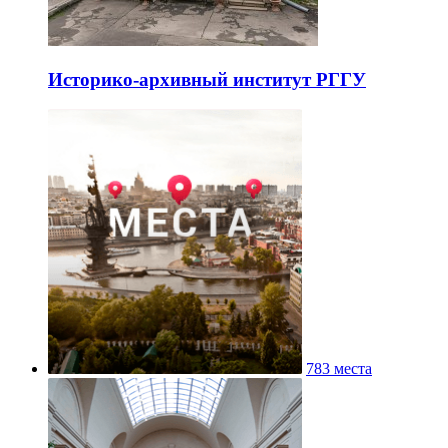
Историко-архивный институт РГГУ
783 места