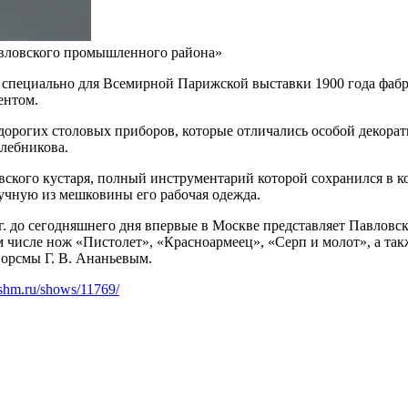
вловского промышленного района»
 специально для Всемирной Парижской выставки 1900 года фабри
ентом.
дорогих столовых приборов, которые отличались особой декорат
лебникова.
вского кустаря, полный инструментарий которой сохранился в к
ручную из мешковины его рабочая одежда.
г. до сегодняшнего дня впервые в Москве представляет Павловс
 числе нож «Пистолет», «Красноармеец», «Серп и молот», а та
 Ворсмы Г. В. Ананьевым.
shm.ru/shows/11769/