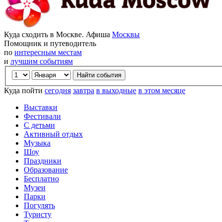
Куда сходить в Москве. Афиша
Москвы
Помощник и путеводитель
по
интересным местам
и
лучшим событиям
Куда пойти
сегодня
завтра
в выходные
в этом месяце
Выставки
Фестивали
С детьми
Активный отдых
Музыка
Шоу
Праздники
Образование
Бесплатно
Музеи
Парки
Погулять
Туристу