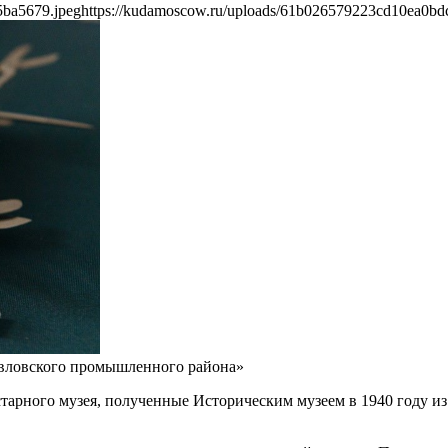
5ba5679.jpeg
https://kudamoscow.ru/uploads/61b026579223cd10ea0bd
вловского промышленного района»
тарного музея, полученные Историческим музеем в 1940 году из