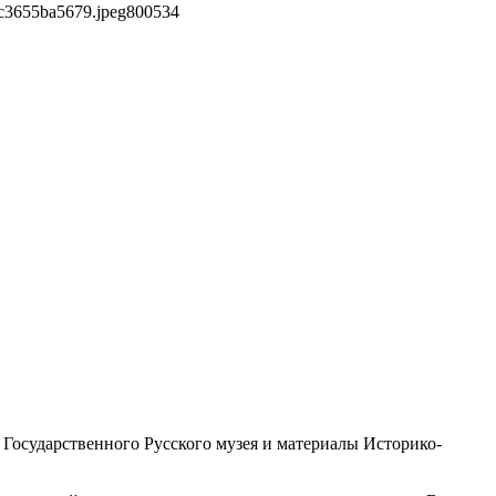
c3655ba5679.jpeg
800
534
 Государственного Русского музея и материалы Историко-