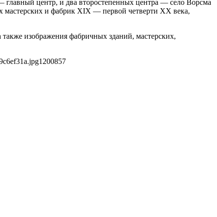
— главный центр, и два второстепенных центра — село Ворсма
ых мастерских и фабрик XIX — первой четверти XX века,
 также изображения фабричных зданий, мастерских,
9c6ef31a.jpg
1200
857