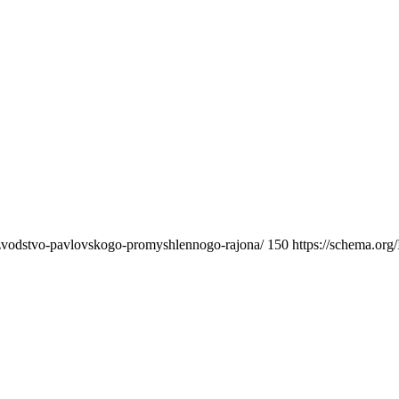
oizvodstvo-pavlovskogo-promyshlennogo-rajona/
150
https://schema.org