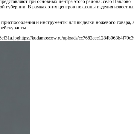
представляют три основных центра этого района: село Павлово 
кой губернии. В рамках этих центров показаны изделия известн
приспособления и инструменты для выделки ножевого товара, а
рейскуранты.
6ef31a.jpg
https://kudamoscow.ru/uploads/cc7682eec1284b063b4f70c3