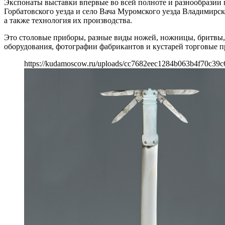
Экспонаты выставки впервые во всей полноте и разнообразии 
Горбатовского уезда и село Вача Муромского уезда Владимирс
а также технология их производства.
Это столовые приборы, разные виды ножей, ножницы, бритвы, 
оборудования, фотографии фабрикантов и кустарей торговые п
https://kudamoscow.ru/uploads/cc7682eec1284b063b4f70c39c