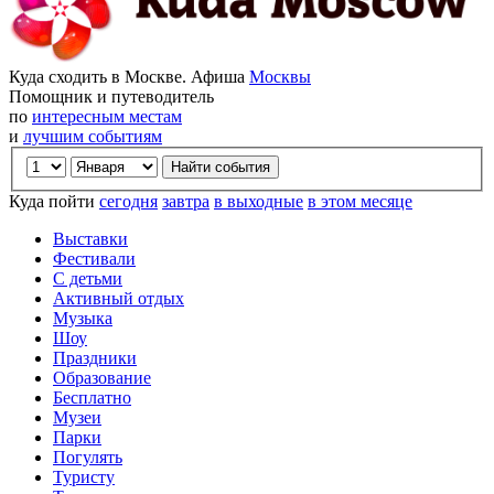
Куда сходить в Москве. Афиша
Москвы
Помощник и путеводитель
по
интересным местам
и
лучшим событиям
Куда пойти
сегодня
завтра
в выходные
в этом месяце
Выставки
Фестивали
С детьми
Активный отдых
Музыка
Шоу
Праздники
Образование
Бесплатно
Музеи
Парки
Погулять
Туристу