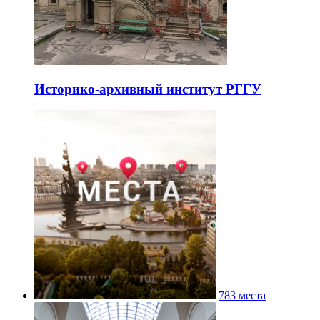
Историко-архивный институт РГГУ
783 места