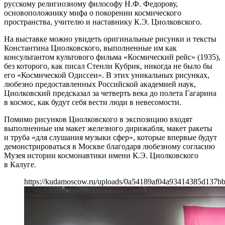
русскому религиозному философу Н.Ф. Федорову,
основоположнику мифа о покорении космического
пространства, учителю и наставнику К.Э. Циолковского.
На выставке можно увидеть оригинальные рисунки и тексты
Константина Циолковского, выполненные им как
консультантом культового фильма «Космический рейс» (1935),
без которого, как писал Стенли Кубрик, никогда не было бы
его «Космической Одиссеи». В этих уникальных рисунках,
любезно предоставленных Российской академией наук,
Циолковский предсказал за четверть века до полета Гагарина
в космос, как будут себя вести люди в невесомости.
Помимо рисунков Циолковского в экспозицию входят
выполненные им макет железного дирижабля, макет ракеты
и труба «для слушания музыки сфер», которые впервые будут
демонстрироваться в Москве благодаря любезному согласию
Музея истории космонавтики имени К.Э. Циолковского
в Калуге.
https://kudamoscow.ru/uploads/0a54189af04a93414385d137bb