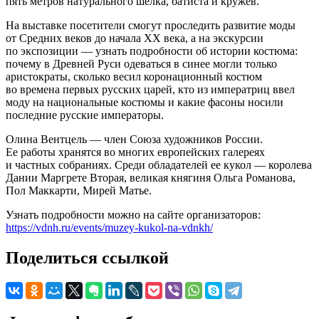
пять метров натурального шелка, батиста и кружев.
На выставке посетители смогут проследить развитие моды
от Средних веков до начала XX века, а на экскурсии
по экспозиции — узнать подробности об истории костюма:
почему в Древней Руси одеваться в синее могли только
аристократы, сколько весил коронационный костюм
во времена первых русских царей, кто из императриц ввел
моду на национальные костюмы и какие фасоны носили
последние русские императоры.
Олина Вентцель — член Союза художников России.
Ее работы хранятся во многих европейских галереях
и частных собраниях. Среди обладателей ее кукол — королева
Дании Маргрете Вторая, великая княгиня Ольга Романова,
Пол Маккарти, Мирей Матье.
Узнать подробности можно на сайте организаторов:
https://vdnh.ru/events/muzey-kukol-na-vdnkh/
Поделиться ссылкой