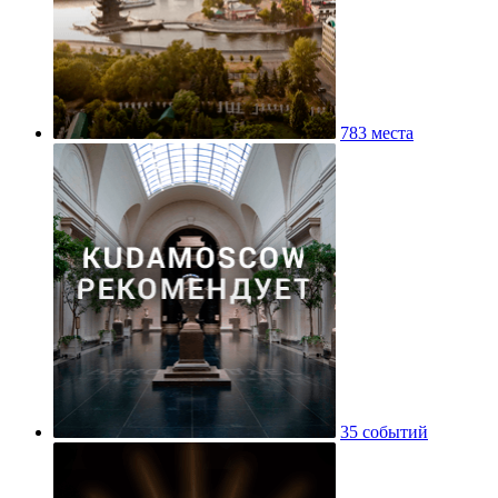
783 места
35 событий