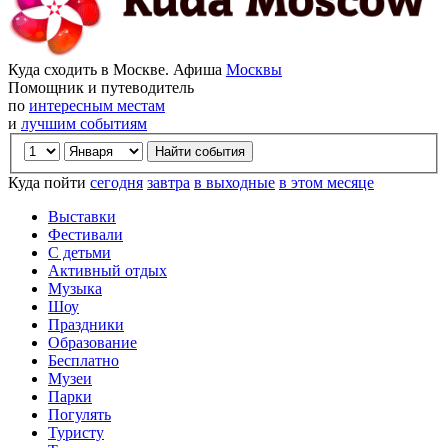
Куда сходить в Москве. Афиша
Москвы
Помощник и путеводитель
по
интересным местам
и
лучшим событиям
Куда пойти
сегодня
завтра
в выходные
в этом месяце
Выставки
Фестивали
С детьми
Активный отдых
Музыка
Шоу
Праздники
Образование
Бесплатно
Музеи
Парки
Погулять
Туристу