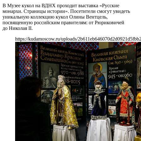
В Музее кукол на ВДНХ проходит выставка «Русские
монархи. Страницы истории». Посетители смогут увидеть
уникальную коллекцию кукол Олины Вентцель,
посвященную российским правителям: от Рюриковичей
до Николая II.
https://kudamoscow.ru/uploads/2b611eb646070d2d0921d5fbb