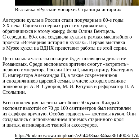
Выставка «Русские монархи. Страницы истории»
Авторские куклы в России стали популярны в 80-е годы
XX века. Одним из первых русских художников,
обратившихся к этому жанру, была Олина Вентцель.
С середины 80-х она создавала куклы в рамках масштабного
проекта «Всемирная история в куклах». Первая выставка
в Музее кукол на ВДНХ представит работы из этой серии.
Центральная часть экспозиции будет посвящена династии
Романовых. Среди экспонатов зрители смогут «встретить»
первого императора России Петра I, императрицу Екатерину
II, императора Александра III, а также современников
и сподвижников царской семьи, в числе которых великие
полководцы А. В. Суворов, М. И. Кутузов и реформатор П. А.
Столыпин.
Всего коллекция насчитывает более 50 кукол. Каждый
экспонат высотой от 70 до 100 сантиметров был изготовлен
из фарфора вручную. Особая гордость — костюмы кукол. Они
создавались с использованием приемов старинного кроя
и шитья, антикварных тканей и аксессуаров.
https://kudamoscow.ru/uploads/e2f4438aa2346aa3614003c17d