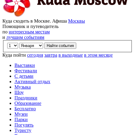
Куда сходить в Москве. Афиша
Москвы
Помощник и путеводитель
по
интересным местам
и
лучшим событиям
Куда пойти
сегодня
завтра
в выходные
в этом месяце
Выставки
Фестивали
С детьми
Активный отдых
Музыка
Шоу
Праздники
Образование
Бесплатно
Музеи
Парки
Погулять
Туристу