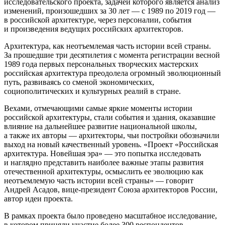
исследовательского проекта, задачей которого является анализ
изменений, произошедших за 30 лет — с 1989 по 2019 год —
в российской архитектуре, через персоналии, события
и произведения ведущих российских архитекторов.
Архитектура, как неотъемлемая часть истории всей страны.
За прошедшие три десятилетия с момента регистрации весной
1989 года первых персональных творческих мастерских
российская архитектура преодолела огромный эволюционный
путь, развиваясь со сменой экономических,
социополитических и культурных реалий в стране.
Вехами, отмечающими самые яркие моменты истории
российской архитектуры, стали события и здания, оказавшие
влияние на дальнейшее развитие национальной школы,
а также их авторы — архитекторы, чьи постройки обозначили
выход на новый качественный уровень. «Проект «Российская
архитектура. Новейшая эра» — это попытка исследовать
и наглядно представить наиболее важные этапы развития
отечественной архитектуры, осмыслить ее эволюцию как
неотъемлемую часть истории всей страны» — говорит
Андрей Асадов, вице-президент Союза архитекторов России,
автор идеи проекта.
В рамках проекта было проведено масштабное исследование,
в котором приняли участие более 300 респондентов,