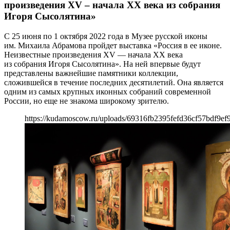
произведения XV – начала XX века из собрания
Игоря Сысолятина»
С 25 июня по 1 октября 2022 года в Музее русской иконы
им. Михаила Абрамова пройдет выставка «Россия в ее иконе.
Неизвестные произведения XV — начала XX века
из собрания Игоря Сысолятина». На ней впервые будут
представлены важнейшие памятники коллекции,
сложившейся в течение последних десятилетий. Она является
одним из самых крупных иконных собраний современной
России, но еще не знакома широкому зрителю.
https://kudamoscow.ru/uploads/69316fb2395fefd36cf57bdf9ef9