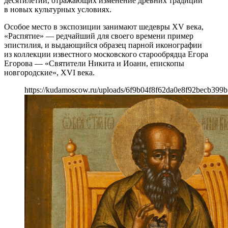
десятилетий, отражающих изменение древних традиций
в новых культурных условиях.
Особое место в экспозиции занимают шедевры XV века,
«Распятие» — редчайший для своего времени пример
эпистилия, и выдающийся образец парной иконографии
из коллекции известного московского старообрядца Егора
Егорова — «Святители Никита и Иоанн, епископы
новгородские», XVI века.
https://kudamoscow.ru/uploads/6f9b04f8f62da0e8f92becb399b