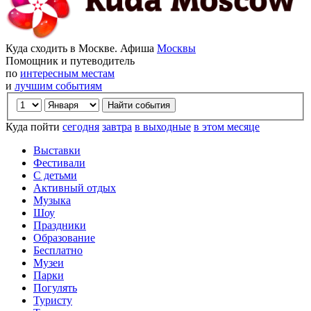
Куда сходить в Москве. Афиша
Москвы
Помощник и путеводитель
по
интересным местам
и
лучшим событиям
Куда пойти
сегодня
завтра
в выходные
в этом месяце
Выставки
Фестивали
С детьми
Активный отдых
Музыка
Шоу
Праздники
Образование
Бесплатно
Музеи
Парки
Погулять
Туристу