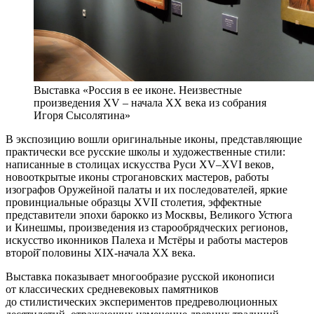
Выставка «Россия в ее иконе. Неизвестные
произведения XV – начала XX века из собрания
Игоря Сысолятина»
В экспозицию вошли оригинальные иконы, представляющие
практически все русские школы и художественные стили:
написанные в столицах искусства Руси XV–XVI веков,
новооткрытые иконы строгановских мастеров, работы
изографов Оружейной палаты и их последователей, яркие
провинциальные образцы XVII столетия, эффектные
представители эпохи барокко из Москвы, Великого Устюга
и Кинешмы, произведения из старообрядческих регионов,
искусство иконников Палеха и Мстёры и работы мастеров
второй̆ половины XIX-начала XX века.
Выставка показывает многообразие русской иконописи
от классических средневековых памятников
до стилистических экспериментов предреволюционных