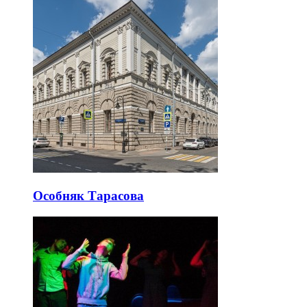
Особняк Тарасова