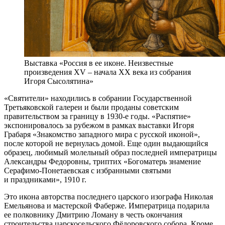
Выставка «Россия в ее иконе. Неизвестные
произведения XV – начала XX века из собрания
Игоря Сысолятина»
«Святители» находились в собрании Государственной
Третьяковской галереи и были проданы советским
правительством за границу в 1930-е годы. «Распятие»
экспонировалось за рубежом в рамках выставки Игоря
Грабаря «Знакомство западного мира с русской иконой»,
после которой не вернулась домой. Еще один выдающийся
образец, любимый молельный образ последней императрицы
Александры Федоровны, триптих «Богоматерь знамение
Серафимо-Понетаевская с избранными святыми
и праздниками», 1910 г.
Это икона авторства последнего царского изографа Николая
Емельянова и мастерской Фаберже. Императрица подарила
ее полковнику Дмитрию Ломану в честь окончания
строительства царскосельского Фёдоровского собора. Кроме