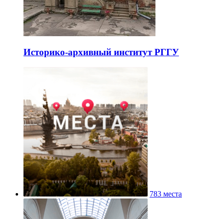
Историко-архивный институт РГГУ
783 места