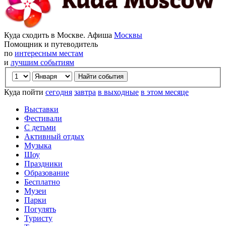
Куда сходить в Москве. Афиша
Москвы
Помощник и путеводитель
по
интересным местам
и
лучшим событиям
Куда пойти
сегодня
завтра
в выходные
в этом месяце
Выставки
Фестивали
С детьми
Активный отдых
Музыка
Шоу
Праздники
Образование
Бесплатно
Музеи
Парки
Погулять
Туристу