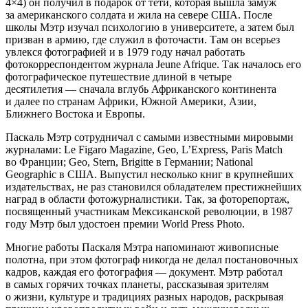
4×4) он получил в подарок от тети, которая вышла замуж
за американского солдата и жила на севере США. После
школы Мэтр изучал психологию в университете, а затем был
призван в армию, где служил в фоточасти. Там он всерьез
увлекся фотографией и в 1979 году начал работать
фотокорреспондентом журнала Jeune Afrique. Так началось его
фотографическое путешествие длиной в четыре
десятилетия — сначала вглубь Африканского континента
и далее по странам Африки, Южной Америки, Азии,
Ближнего Востока и Европы.
Паскаль Мэтр сотрудничал с самыми известными мировыми
журналами: Le Figaro Magazine, Geo, L’Express, Paris Match
во Франции; Geo, Stern, Brigitte в Германии; National
Geographic в США. Выпустил несколько книг в крупнейших
издательствах, не раз становился обладателем престижнейших
наград в области фотожурналистики. Так, за фоторепортаж,
посвященный участникам Мексиканской революции, в 1987
году Мэтр был удостоен премии World Press Photo.
Многие работы Паскаля Мэтра напоминают живописные
полотна, при этом фотограф никогда не делал постановочных
кадров, каждая его фотография — документ. Мэтр работал
в самых горячих точках планеты, рассказывая зрителям
о жизни, культуре и традициях разных народов, раскрывая