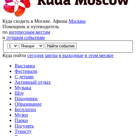
Куда сходить в Москве. Афиша
Москвы
Помощник и путеводитель
по
интересным местам
и
лучшим событиям
Куда пойти
сегодня
завтра
в выходные
в этом месяце
Выставки
Фестивали
С детьми
Активный отдых
Музыка
Шоу
Праздники
Образование
Бесплатно
Музеи
Парки
Погулять
Туристу