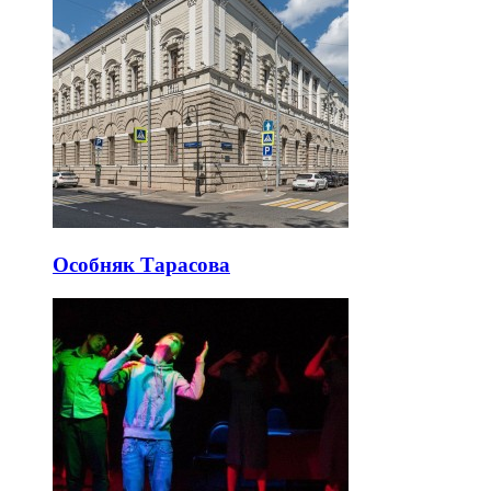
Особняк Тарасова