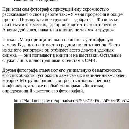
При этом сам фотограф с присущей ему скромностью
рассказывает о своей работе так: «У меня профессия в общем
простая. Пожалуй, самое трудное — добраться. Физически
оказаться в тех местах, где происходит что-то интересное.
А когда добрался, нажать на кнопку не так уж и трудно».
Паскаль Мэтр принципиально не использует цифровую
камеру. В день он снимает в среднем по пять пленок. Часто
из одного репортажа он отбирает всего два-три удачных
снимка — они попадают в книги и на выставки. Остальные
служат лишь иллюстрациями к текстам в СМИ.
Друзья фотографа отмечают его уникальную безмятежность,
его способность «успокоить даже самых взвинченных» людей,
которых Мэтру доводилось встречать в зонах военных
конфликтов, а также особый «панорамный» взгляд,
определяющий качество его фотографий.
https://kudamoscow.ru/uploads/ed6755c71995da2450ec99b51