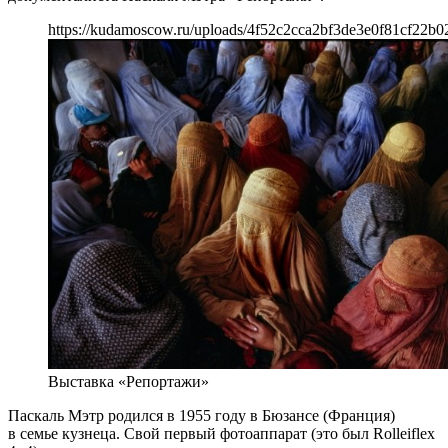
https://kudamoscow.ru/uploads/4f52c2cca2bf3de3e0f81cf22b0
Выставка «Репортажи»
Паскаль Мэтр родился в 1955 году в Бюзансе (Франция)
в семье кузнеца. Свой первый фотоаппарат (это был Rolleiflex