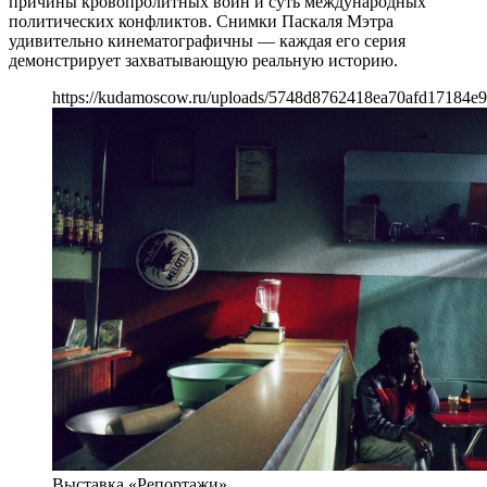
причины кровопролитных войн и суть международных
политических конфликтов. Снимки Паскаля Мэтра
удивительно кинематографичны — каждая его серия
демонстрирует захватывающую реальную историю.
https://kudamoscow.ru/uploads/5748d8762418ea70afd17184e9
Выставка «Репортажи»