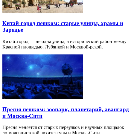
Китай-город пешком: старые улицы, храмы и
Зарядье
Китай-город — не одна улица, а исторический район между
Красной площадью, Лубянкой и Москвой-рекой.
Пресня пешком: зоопарк, планетарий, авангард
и Москва-Сити
Пресня меняется от старых переулков и научных площадок
до модернистской архитектуры и Москва-Сити.