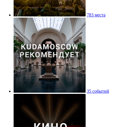
783 места
35 событий