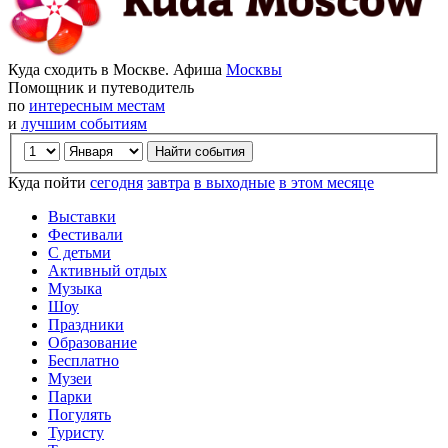
Куда сходить в Москве. Афиша
Москвы
Помощник и путеводитель
по
интересным местам
и
лучшим событиям
Куда пойти
сегодня
завтра
в выходные
в этом месяце
Выставки
Фестивали
С детьми
Активный отдых
Музыка
Шоу
Праздники
Образование
Бесплатно
Музеи
Парки
Погулять
Туристу