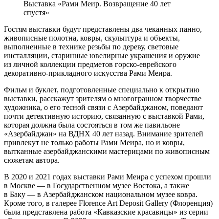
Выставка «Рами Меир. Возвращение 40 лет
спустя»
Гостям выставки будут представлены два чеканных панно,
живописные полотна, ковры, скульптура и объекты,
выполненные в технике резьбы по дереву, световые
инсталляции, старинные ювелирные украшения и оружие
из личной коллекции предметов горско-еврейского
декоративно-прикладного искусства Рами Меира.
Фильм и буклет, подготовленные специально к открытию
выставки, расскажут зрителям о многогранном творчестве
художника, о его тесной связи с Азербайджаном, поведают
почти детективную историю, связанную с выставкой Рами,
которая должна была состояться в том же павильоне
«Азербайджан» на ВДНХ 40 лет назад. Внимание зрителей
привлекут не только работы Рами Меира, но и ковры,
вытканные азербайджанскими мастерицами по живописным
сюжетам автора.
В 2020 и 2021 годах выставки Рами Меира с успехом прошли
в Москве — в Государственном музее Востока, а также
в Баку — в Азербайджанском национальном музее ковра.
Кроме того, в галерее Florence Art Deposit Gallery (Флоренция)
была представлена работа «Кавказские красавицы» из серии