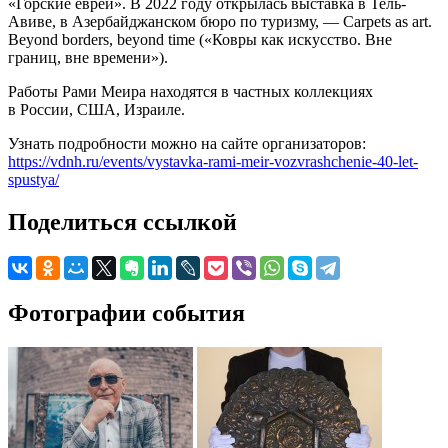
«Горские евреи». В 2022 году открылась выставка в Тель-
Авиве, в Азербайджанском бюро по туризму, — Carpets as art.
Beyond borders, beyond time («Ковры как искусство. Вне
границ, вне времени»).
Работы Рами Меира находятся в частных коллекциях
в России, США, Израиле.
Узнать подробности можно на сайте организаторов:
https://vdnh.ru/events/vystavka-rami-meir-vozvrashchenie-40-let-
spustya/
Поделиться ссылкой
Фотографии события