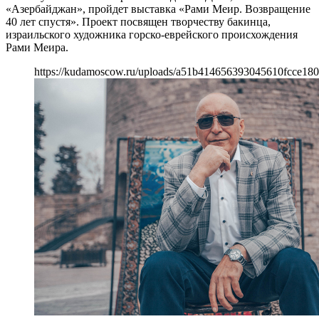
«Азербайджан», пройдет выставка «Рами Меир. Возвращение
40 лет спустя». Проект посвящен творчеству бакинца,
израильского художника горско-еврейского происхождения
Рами Меира.
https://kudamoscow.ru/uploads/a51b414656393045610fcce180