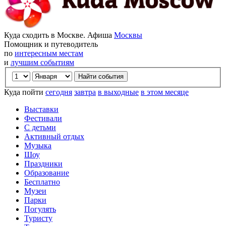
Куда сходить в Москве. Афиша
Москвы
Помощник и путеводитель
по
интересным местам
и
лучшим событиям
Куда пойти
сегодня
завтра
в выходные
в этом месяце
Выставки
Фестивали
С детьми
Активный отдых
Музыка
Шоу
Праздники
Образование
Бесплатно
Музеи
Парки
Погулять
Туристу