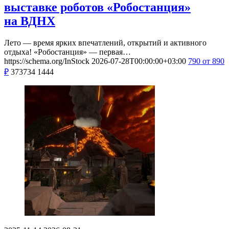
выставке роботов «Робостанция»
на ВДНХ
Лето — время ярких впечатлений, открытий и активного
отдыха! «Робостанция» — первая…
https://schema.org/InStock
2026-07-28T00:00:00+03:00
790
от 890
₽
373734
1444