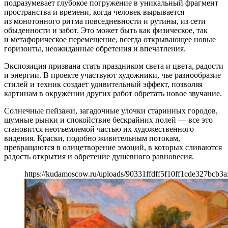
подразумевает глубокое погружение в уникальный фрагмент
пространства и времени, когда человек вырывается
из монотонного ритма повседневности и рутины, из сети
обыденности и забот. Это может быть как физическое, так
и метафорическое перемещение, всегда открывающее новые
горизонты, неожиданные обретения и впечатления.
Экспозиция призвана стать праздником света и цвета, радости
и энергии. В проекте участвуют художники, чье разнообразие
стилей и техник создает удивительный эффект, позволяя
картинам в окружении других работ обретать новое звучание.
Солнечные пейзажи, загадочные улочки старинных городов,
шумные рынки и спокойствие бескрайних полей — все это
становится неотъемлемой частью их художественного
видения. Краски, подобно живительным потокам,
превращаются в олицетворение эмоций, в которых сливаются
радость открытия и обретение душевного равновесия.
https://kudamoscow.ru/uploads/90331ffdff5f10ff1cde327bcb3a