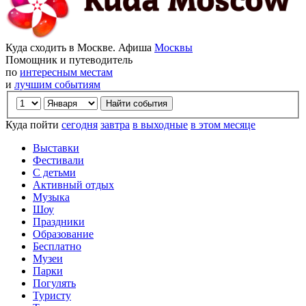
Куда сходить в Москве. Афиша
Москвы
Помощник и путеводитель
по
интересным местам
и
лучшим событиям
Куда пойти
сегодня
завтра
в выходные
в этом месяце
Выставки
Фестивали
С детьми
Активный отдых
Музыка
Шоу
Праздники
Образование
Бесплатно
Музеи
Парки
Погулять
Туристу