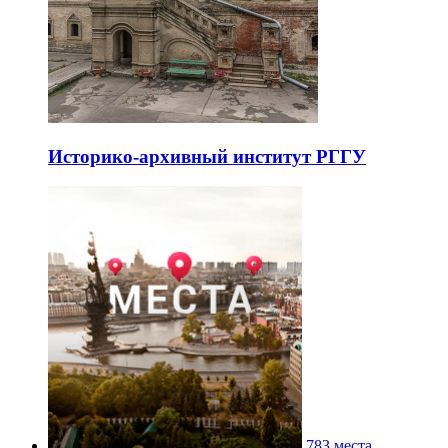
Историко-архивный институт РГГУ
783 места