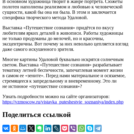
В основном художница творит в жанре портрета. Сюжеты
полотен наполнены реализмом и любовью к человеческой
сущности, какой бы она ни была. В этом и заключается
специфика творческого метода Удаловой.
Выставка «Путешествие сознания» придётся по вкусу
любителям ярких деталей в живописи. Работы художницы
не только продуманы до мелочей, но и красочны,
эксцентричны. Вот почему за них невольно цепляется взгляд
даже самого искушенного зрителя.
Многие картины Удаловой буквально искрятся солнечным
светом. Выставка «Путешествие сознания» разрабатывает
тематику летней беспечности, запечатлевая момент жизни
в самом ее «зените». Перед нами материальное и осязаемое,
стремящееся к запредельному и вневременному. Это ли
не истинное «путешествие сознания»?
Узнать подробности можно на сайте организаторов:
https://vzmoscow.ru/vistavka_puteshestvie_soznaniya/index.php
Поделиться ссылкой