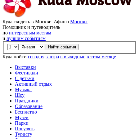
Куда сходить в Москве. Афиша
Москвы
Помощник и путеводитель
по
интересным местам
и
лучшим событиям
Куда пойти
сегодня
завтра
в выходные
в этом месяце
Выставки
Фестивали
С детьми
Активный отдых
Музыка
Шоу
Праздники
Образование
Бесплатно
Музеи
Парки
Погулять
Туристу