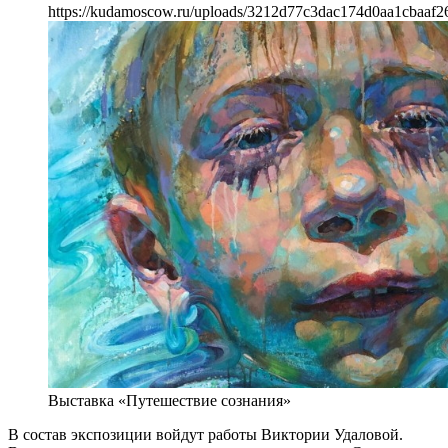
https://kudamoscow.ru/uploads/3212d77c3dac174d0aa1cbaaf2
Выставка «Путешествие сознания»
В состав экспозиции войдут работы Виктории Удаловой.