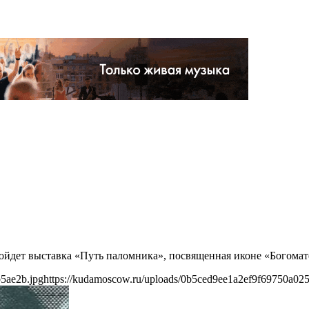
ройдет выставка «Путь паломника», посвященная иконе «Богома
5ae2b.jpg
https://kudamoscow.ru/uploads/0b5ced9ee1a2ef9f69750a02