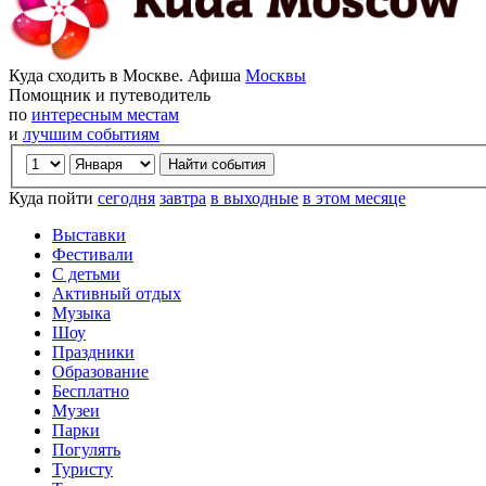
Куда сходить в Москве. Афиша
Москвы
Помощник и путеводитель
по
интересным местам
и
лучшим событиям
Куда пойти
сегодня
завтра
в выходные
в этом месяце
Выставки
Фестивали
С детьми
Активный отдых
Музыка
Шоу
Праздники
Образование
Бесплатно
Музеи
Парки
Погулять
Туристу