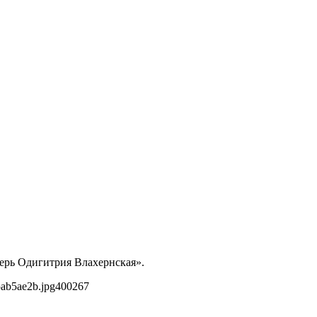
терь Одигитрия Влахернская».
5ab5ae2b.jpg
400
267