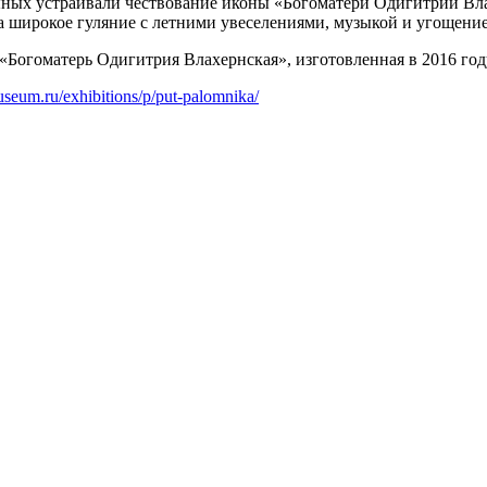
ыных устраивали чествование иконы «Богоматери Одигитрии Вла
на широкое гуляние с летними увеселениями, музыкой и угощени
 «Богоматерь Одигитрия Влахернская», изготовленная в 2016 г
useum.ru/exhibitions/p/put-palomnika/