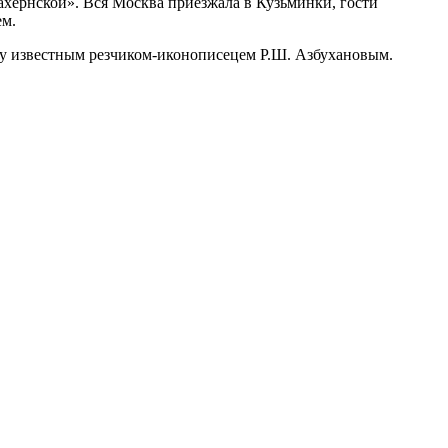
хернской». Вся Москва приезжала в Кузьминки, гости
ем.
оду известным резчиком-иконописецем Р.Ш. Азбухановым.