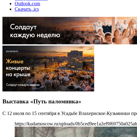
Outlook.com
Скачать .ics
Выставка «Путь паломника»
С 12 июля по 15 сентября в Усадьбе Влахернское-Кузьминки п
https://kudamoscow.ru/uploads/0b5ced9ee1a2ef9f69750a025ab