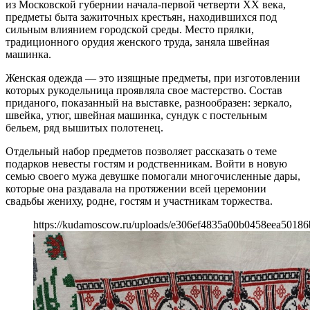
из Московской губернии начала-первой четверти XX века,
предметы быта зажиточных крестьян, находившихся под
сильным влиянием городской среды. Место прялки,
традиционного орудия женского труда, заняла швейная
машинка.
Женская одежда — это изящные предметы, при изготовлении
которых рукодельница проявляла свое мастерство. Состав
приданого, показанный на выставке, разнообразен: зеркало,
швейка, утюг, швейная машинка, сундук с постельным
бельем, ряд вышитых полотенец.
Отдельный набор предметов позволяет рассказать о теме
подарков невесты гостям и родственникам. Войти в новую
семью своего мужа девушке помогали многочисленные дары,
которые она раздавала на протяжении всей церемонии
свадьбы жениху, родне, гостям и участникам торжества.
https://kudamoscow.ru/uploads/e306ef4835a00b0458eea50186