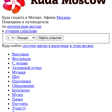
Куда сходить в Москве. Афиша
Москвы
Помощник и путеводитель
по
интересным местам
и
лучшим событиям
Куда пойти
сегодня
завтра
в выходные
в этом месяце
Выставки
Фестивали
С детьми
Активный отдых
Музыка
Шоу
Праздники
Образование
Бесплатно
Музеи
Парки
Погулять
Туристу