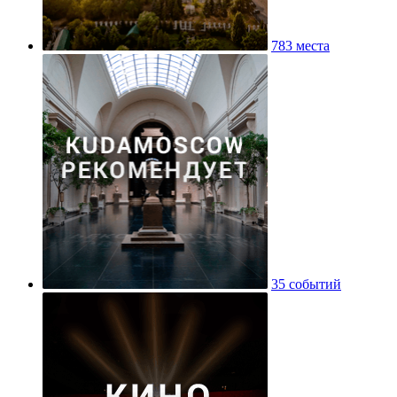
783 места
35 событий