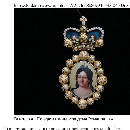
https://kudamoscow.ru/uploads/c217fde3b80c21cb33f04e02e3e
Выставка «Портреты монархов дома Романовых»
На выставке показаны две серии портретов государей. Это