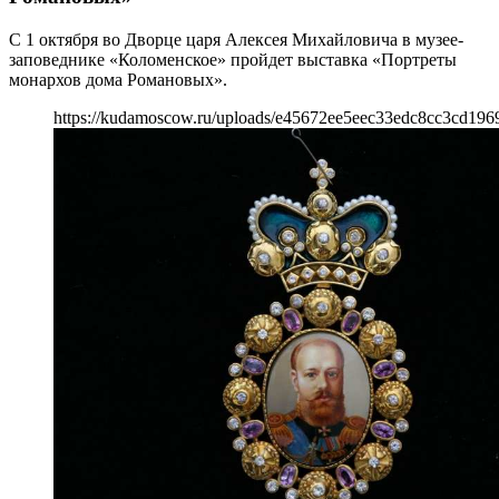
С 1 октября во Дворце царя Алексея Михайловича в музее-
заповеднике «Коломенское» пройдет выставка «Портреты
монархов дома Романовых».
https://kudamoscow.ru/uploads/e45672ee5eec33edc8cc3cd196