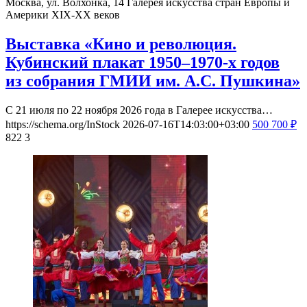
Москва, ул. Волхонка, 14
Галерея искусства стран Европы и
Америки XIX-ХХ веков
Выставка «Кино и революция.
Кубинский плакат 1950–1970-х годов
из собрания ГМИИ им. А.С. Пушкина»
С 21 июля по 22 ноября 2026 года в Галерее искусства…
https://schema.org/InStock
2026-07-16T14:03:00+03:00
500
700
₽
822
3