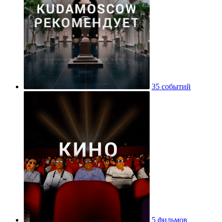
35 событий
5 фильмов