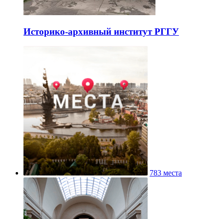
Историко-архивный институт РГГУ
783 места