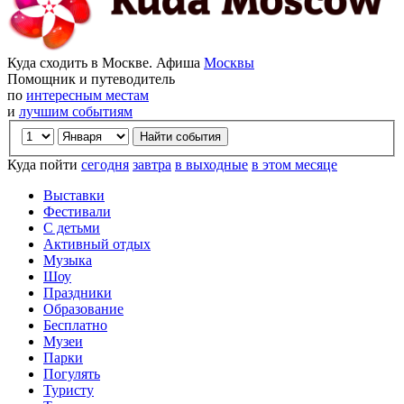
Куда сходить в Москве. Афиша
Москвы
Помощник и путеводитель
по
интересным местам
и
лучшим событиям
Куда пойти
сегодня
завтра
в выходные
в этом месяце
Выставки
Фестивали
С детьми
Активный отдых
Музыка
Шоу
Праздники
Образование
Бесплатно
Музеи
Парки
Погулять
Туристу