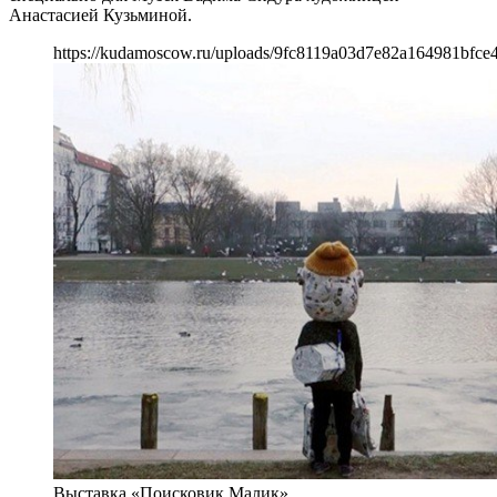
Анастасией Кузьминой.
https://kudamoscow.ru/uploads/9fc8119a03d7e82a164981bfce4
Выставка «Поисковик Малик»