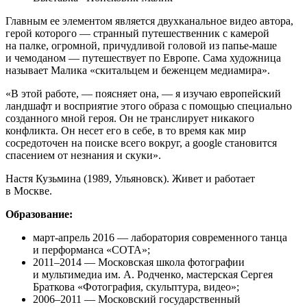
Главным ее элементом является двухканальное видео автора,
герой которого — странный путешественник с камерой
на палке, огромной, причудливой головой из папье-маше
и чемоданом — путешествует по Европе. Сама художница
называет Малика «скитальцем и беженцем медиамира».
«В этой работе, — поясняет она, — я изучаю европейский
ландшафт и восприятие этого образа с помощью специально
созданного мной героя. Он не транслирует никакого
конфликта. Он несет его в себе, в то время как мир
сосредоточен на поиске всего вокруг, а google становится
спасением от незнания и скуки».
Настя Кузьмина (1989, Ульяновск). Живет и работает
в Москве.
Образование:
март-апрель 2016 — лаборатория современного танца
и перформанса «СОТА»;
2011–2014 — Московская школа фотографии
и мультимедиа им. А. Родченко, мастерская Сергея
Браткова «Фотография, скульптура, видео»;
2006–2011 — Московский государственный