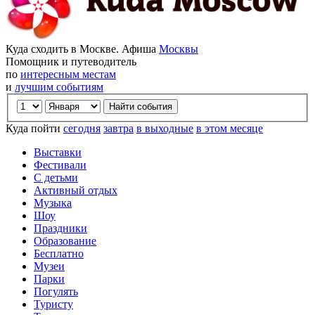
Куда сходить в Москве. Афиша
Москвы
Помощник и путеводитель
по
интересным местам
и
лучшим событиям
Куда пойти
сегодня
завтра
в выходные
в этом месяце
Выставки
Фестивали
С детьми
Активный отдых
Музыка
Шоу
Праздники
Образование
Бесплатно
Музеи
Парки
Погулять
Туристу