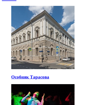
Особняк Тарасова