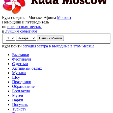
Куда сходить в Москве. Афиша
Москвы
Помощник и путеводитель
по
интересным местам
и
лучшим событиям
Куда пойти
сегодня
завтра
в выходные
в этом месяце
Выставки
Фестивали
С детьми
Активный отдых
Музыка
Шоу
Праздники
Образование
Бесплатно
Музеи
Парки
Погулять
Туристу