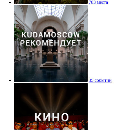
783 места
35 событий