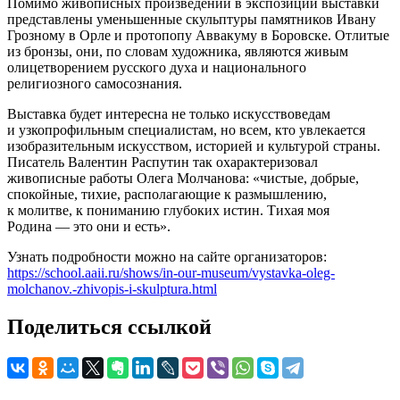
Помимо живописных произведений в экспозиции выставки
представлены уменьшенные скульптуры памятников Ивану
Грозному в Орле и протопопу Аввакуму в Боровске. Отлитые
из бронзы, они, по словам художника, являются живым
олицетворением русского духа и национального
религиозного самосознания.
Выставка будет интересна не только искусствоведам
и узкопрофильным специалистам, но всем, кто увлекается
изобразительным искусством, историей и культурой страны.
Писатель Валентин Распутин так охарактеризовал
живописные работы Олега Молчанова: «чистые, добрые,
спокойные, тихие, располагающие к размышлению,
к молитве, к пониманию глубоких истин. Тихая моя
Родина — это они и есть».
Узнать подробности можно на сайте организаторов:
https://school.aaii.ru/shows/in-our-museum/vystavka-oleg-
molchanov.-zhivopis-i-skulptura.html
Поделиться ссылкой