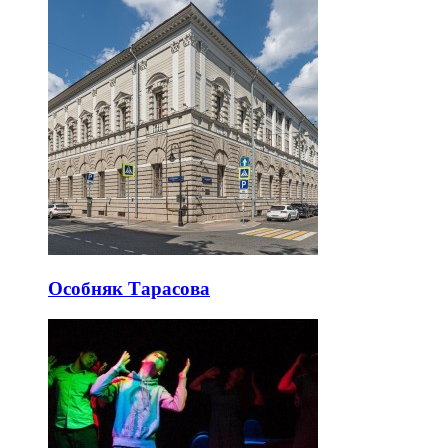
Особняк Тарасова