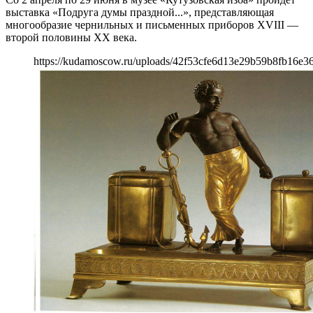
выставка «Подруга думы праздной...», представляющая
многообразие чернильных и письменных приборов XVIII —
второй половины XX века.
https://kudamoscow.ru/uploads/42f53cfe6d13e29b59b8fb16e36