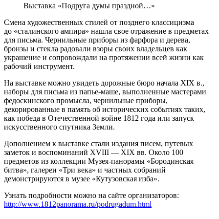
Выставка «Подруга думы праздной…»
Смена художественных стилей от позднего классицизма
до «сталинского ампира» нашла свое отражение в предметах
для письма. Чернильные приборы из фарфора и дерева,
бронзы и стекла радовали взоры своих владельцев как
украшение и сопровождали на протяжении всей жизни как
рабочий инструмент.
На выставке можно увидеть дорожные бюро начала XIX в.,
наборы для письма из папье-маше, выполненные мастерами
федоскинского промысла, чернильные приборы,
декорированные в память об исторических событиях таких,
как победа в Отечественной войне 1812 года или запуск
искусственного спутника Земли.
Дополнением к выставке стали издания писем, путевых
заметок и воспоминаний XVIII — XIX вв. Около 100
предметов из коллекции Музея-панорамы «Бородинская
битва», галереи «Три века» и частных собраний
демонстрируются в музее «Кутузовская изба».
Узнать подробности можно на сайте организаторов:
http://www.1812panorama.ru/podrugadum.html