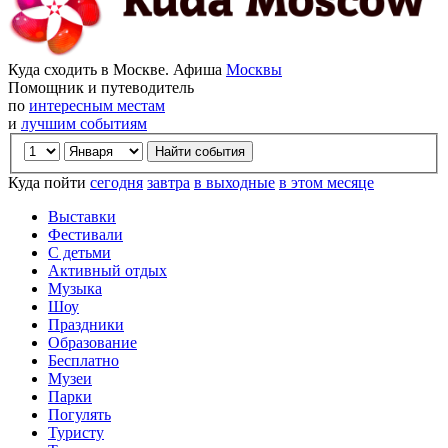
Куда сходить в Москве. Афиша
Москвы
Помощник и путеводитель
по
интересным местам
и
лучшим событиям
Куда пойти
сегодня
завтра
в выходные
в этом месяце
Выставки
Фестивали
С детьми
Активный отдых
Музыка
Шоу
Праздники
Образование
Бесплатно
Музеи
Парки
Погулять
Туристу