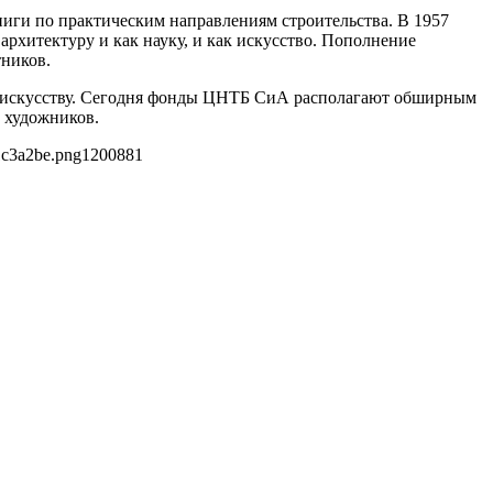
ниги по практическим направлениям строительства. В 1957
архитектуру и как науку, и как искусство. Пополнение
тников.
му искусству. Сегодня фонды ЦНТБ СиА располагают обширным
 художников.
1c3a2be.png
1200
881