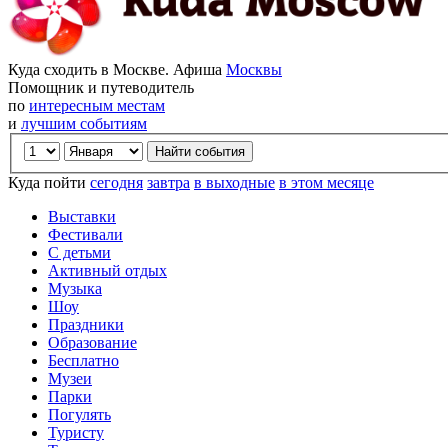
Куда сходить в Москве. Афиша
Москвы
Помощник и путеводитель
по
интересным местам
и
лучшим событиям
Куда пойти
сегодня
завтра
в выходные
в этом месяце
Выставки
Фестивали
С детьми
Активный отдых
Музыка
Шоу
Праздники
Образование
Бесплатно
Музеи
Парки
Погулять
Туристу