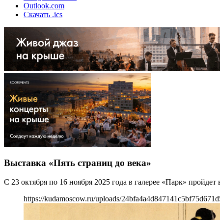
Outlook.com
Скачать .ics
Выставка «Пять страниц до века»
С 23 октября по 16 ноября 2025 года в галерее «Парк» пройдет 
https://kudamoscow.ru/uploads/24bfa4a4d847141c5bf75d671