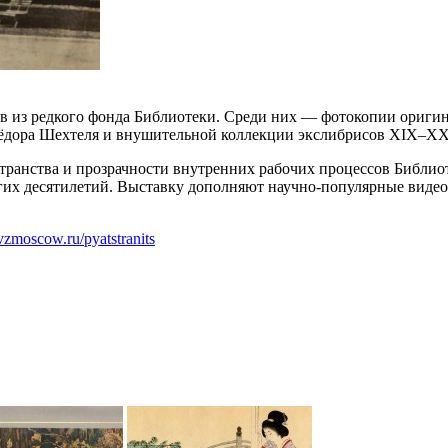
лов из редкого фонда Библиотеки. Среди них — фотокопии ориг
Фёдора Шехтеля и внушительной коллекции экслибрисов XIX–XX
транства и прозрачности внутренних рабочих процессов Библио
их десятилетий. Выставку дополняют научно-популярные видео
.vzmoscow.ru/pyatstranits