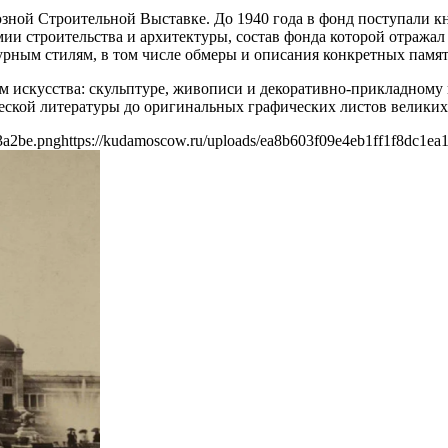
зной Строительной Выставке. До 1940 года в фонд поступали к
и строительства и архитектуры, состав фонда которой отражал 
урным стилям, в том числе обмеры и описания конкретных памя
ам искусства: скульптуре, живописи и декоративно-прикладно
ческой литературы до оригинальных графических листов великих
3a2be.png
https://kudamoscow.ru/uploads/ea8b603f09e4eb1ff1f8dc1ea