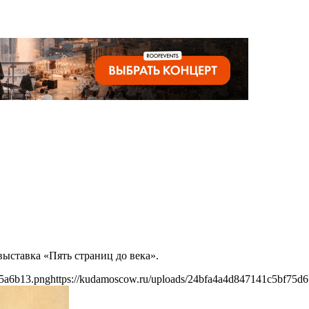
выставка «Пять страниц до века».
d5a6b13.png
https://kudamoscow.ru/uploads/24bfa4a4d847141c5bf75d