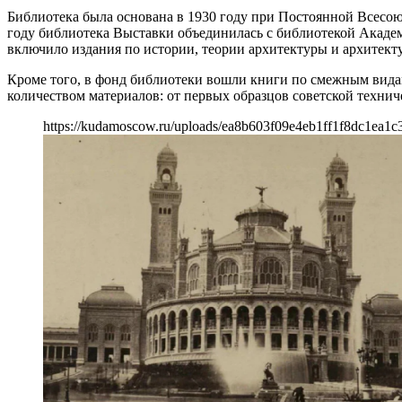
Библиотека была основана в 1930 году при Постоянной Всесою
году библиотека Выставки объединилась с библиотекой Академи
включило издания по истории, теории архитектуры и архитект
Кроме того, в фонд библиотеки вошли книги по смежным вид
количеством материалов: от первых образцов советской техни
https://kudamoscow.ru/uploads/ea8b603f09e4eb1ff1f8dc1ea1c