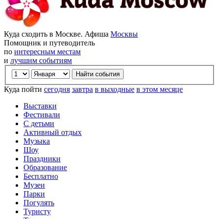
Куда сходить в Москве. Афиша
Москвы
Помощник и путеводитель
по
интересным местам
и
лучшим событиям
Куда пойти
сегодня
завтра
в выходные
в этом месяце
Выставки
Фестивали
С детьми
Активный отдых
Музыка
Шоу
Праздники
Образование
Бесплатно
Музеи
Парки
Погулять
Туристу