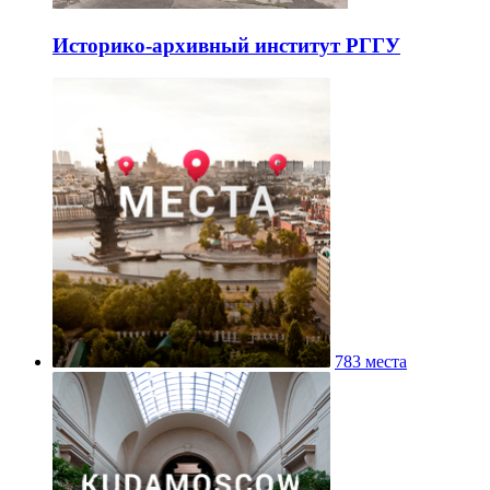
Историко-архивный институт РГГУ
783 места