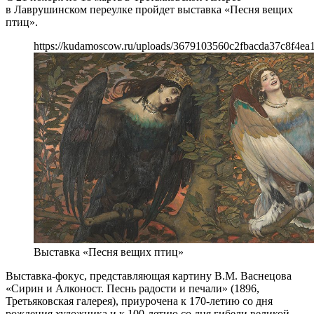
в Лаврушинском переулке пройдет выставка «Песня вещих
птиц».
https://kudamoscow.ru/uploads/3679103560c2fbacda37c8f4ea
Выставка «Песня вещих птиц»
Выставка-фокус, представляющая картину В.М. Васнецова
«Сирин и Алконост. Песнь радости и печали» (1896,
Третьяковская галерея), приурочена к 170-летию со дня
рождения художника и к 100-летию со дня гибели великой