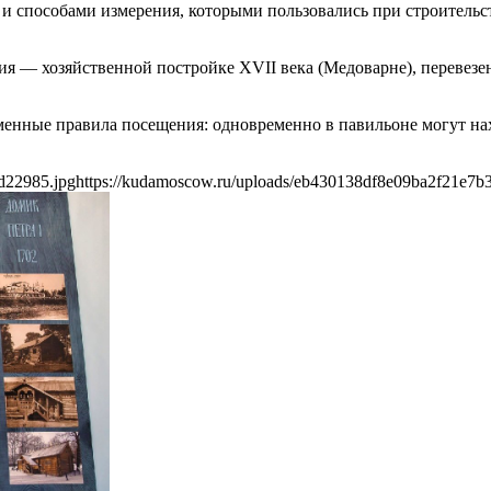
 и способами измерения, которыми пользовались при строительст
ия — хозяйственной постройке XVII века (Медоварне), перевезе
енные правила посещения: одновременно в павильоне могут нах
d22985.jpg
https://kudamoscow.ru/uploads/eb430138df8e09ba2f21e7b