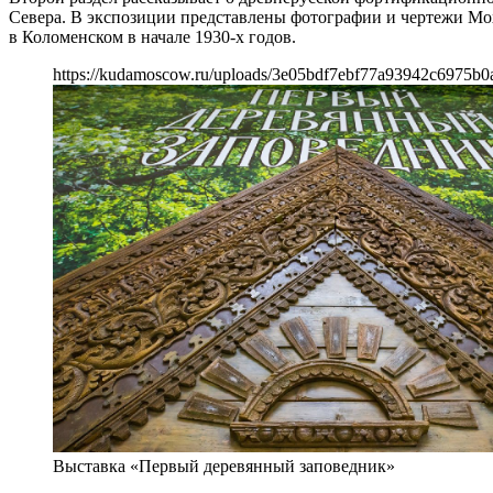
Севера. В экспозиции представлены фотографии и чертежи Мо
в Коломенском в начале 1930-х годов.
https://kudamoscow.ru/uploads/3e05bdf7ebf77a93942c6975b0
Выставка «Первый деревянный заповедник»