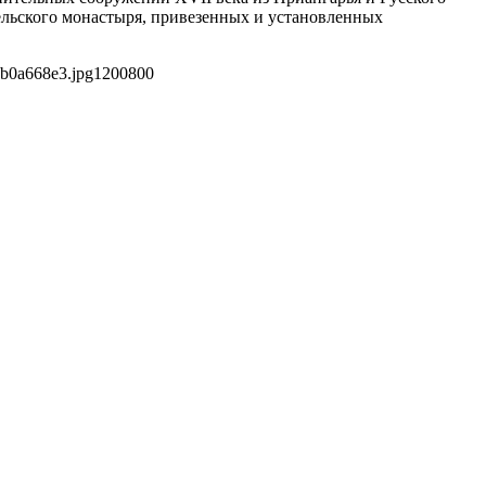
льского монастыря, привезенных и установленных
5b0a668e3.jpg
1200
800