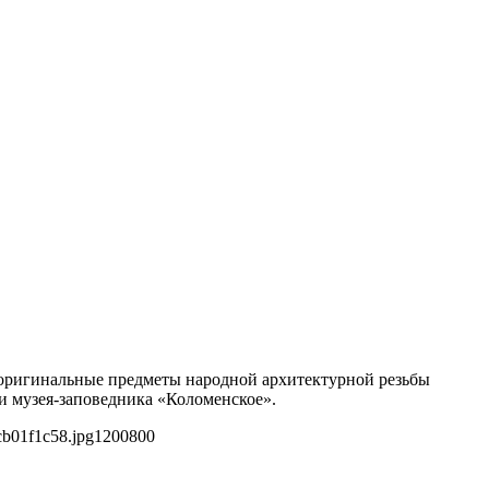
 оригинальные предметы народной архитектурной резьбы
и музея-заповедника «Коломенское».
cb01f1c58.jpg
1200
800