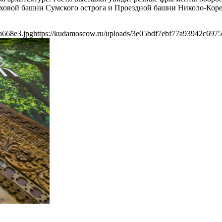
ховой башни Сумского острога и Проездной башни Николо-Коре
a668e3.jpg
https://kudamoscow.ru/uploads/3e05bdf7ebf77a93942c697