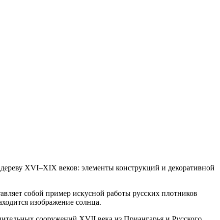
 дереву XVI–XIX веков: элементы конструкций и декоративной
тавляет собой пример искусной работы русских плотников
аходится изображение солнца.
нительных сооружений XVII века из Приангарья и Русского