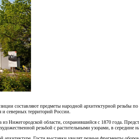
озиции составляют предметы народной архитектурной резьбы по
я и северных территорий России.
 из Нижегородской области, сохранившийся с 1870 года. Предс
художественной резьбой с растительными узорами, в середине н
й архитектуре. Гости выставки увидят резные фрагменты оборо