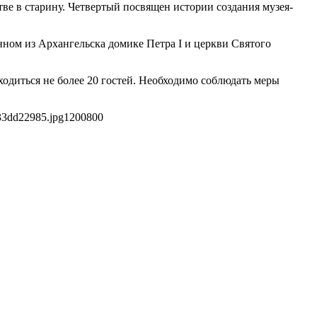
ве в старину. Четвертый посвящен истории создания музея-
нном из Архангельска домике Петра I и церкви Святого
одиться не более 20 гостей. Необходимо соблюдать меры
33dd22985.jpg
1200
800