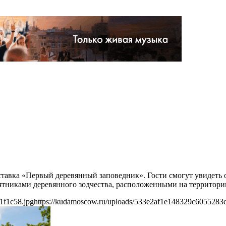
ставка «Первый деревянный заповедник». Гости смогут увидеть
ятниками деревянного зодчества, расположенными на территори
1f1c58.jpg
https://kudamoscow.ru/uploads/533e2af1e148329c6055283