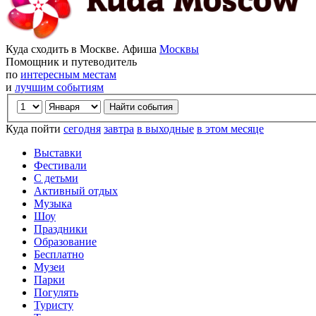
Куда сходить в Москве. Афиша
Москвы
Помощник и путеводитель
по
интересным местам
и
лучшим событиям
Куда пойти
сегодня
завтра
в выходные
в этом месяце
Выставки
Фестивали
С детьми
Активный отдых
Музыка
Шоу
Праздники
Образование
Бесплатно
Музеи
Парки
Погулять
Туристу