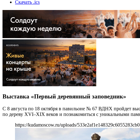
Скачать .ics
Выставка «Первый деревянный заповедник»
С 8 августа по 18 октября в павильоне № 67 ВДНХ пройдет вы
по дереву XVI–XIX веков и познакомиться с уникальными пам
https://kudamoscow.ru/uploads/533e2af1e148329c6055283cb0