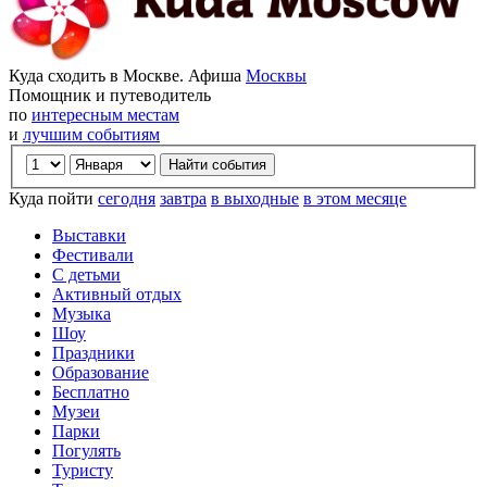
Куда сходить в Москве. Афиша
Москвы
Помощник и путеводитель
по
интересным местам
и
лучшим событиям
Куда пойти
сегодня
завтра
в выходные
в этом месяце
Выставки
Фестивали
С детьми
Активный отдых
Музыка
Шоу
Праздники
Образование
Бесплатно
Музеи
Парки
Погулять
Туристу