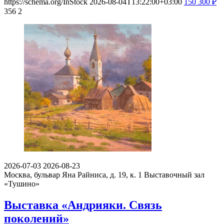
https://schema.org/InStock
2026-08-04T13:22:00+03:00
150
300
₽
356
2
2026-07-03
2026-08-23
Москва, бульвар Яна Райниса, д. 19, к. 1
Выставочный зал
«Тушино»
Выставка «Андрияки. Связь
поколений»