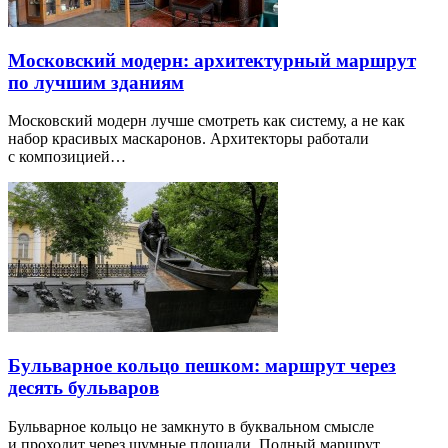
Московский модерн: архитектурный маршрут
по лучшим зданиям
Московский модерн лучше смотреть как систему, а не как
набор красивых маскаронов. Архитекторы работали
с композицией…
Бульварное кольцо пешком: маршрут через
десять бульваров
Бульварное кольцо не замкнуто в буквальном смысле
и проходит через шумные площади. Полный маршрут