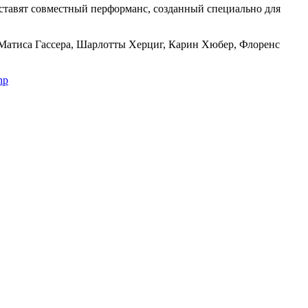
дставят совместный перформанс, созданный специально для
Матиса Гассера, Шарлотты Херциг, Карин Хюбер, Флоренс
hp