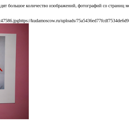
дят большое количество изображений, фотографий со страниц м
c47586.jpg
https://kudamoscow.ru/uploads/75a5436ed77fcdf7534de6d9