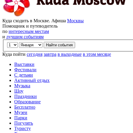
Куда сходить в Москве. Афиша
Москвы
Помощник и путеводитель
по
интересным местам
и
лучшим событиям
Куда пойти
сегодня
завтра
в выходные
в этом месяце
Выставки
Фестивали
С детьми
Активный отдых
Музыка
Шоу
Праздники
Образование
Бесплатно
Музеи
Парки
Погулять
Туристу