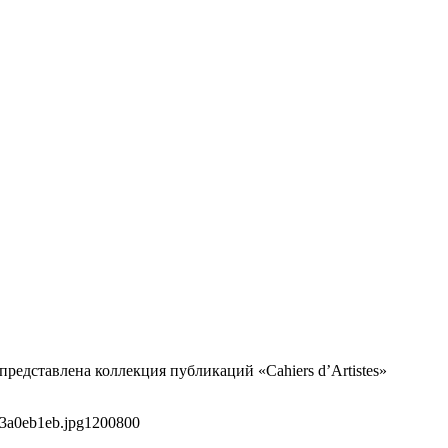
редставлена коллекция публикаций «Cahiers d’Artistes»
3a0eb1eb.jpg
1200
800