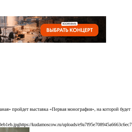
ная» пройдет выставка «Первая монография», на которой будет п
0eb1eb.jpg
https://kudamoscow.ru/uploads/e9a7f95e708945a6663c6ec7