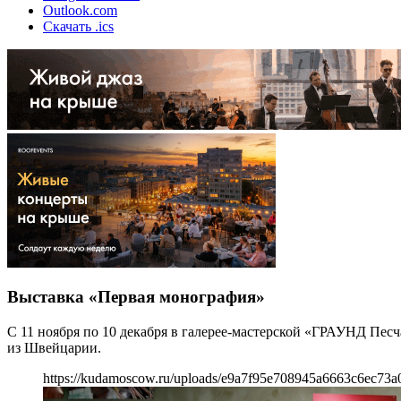
Outlook.com
Скачать .ics
Выставка «Первая монография»
С 11 ноября по 10 декабря в галерее-мастерской «ГРАУНД Песча
из Швейцарии.
https://kudamoscow.ru/uploads/e9a7f95e708945a6663c6ec73a