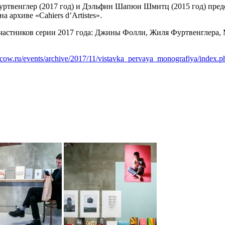
Фуртвенглер (2017 год) и Дэльфин Шапюи Шмитц (2015 год) пре
архиве «Cahiers d’Artistes».
астников серии 2017 года: Джины Фолли, Жиля Фуртвенглера, 
scow.ru/events/archive/2017/11/vistavka_pervaya_monografiya/index.p