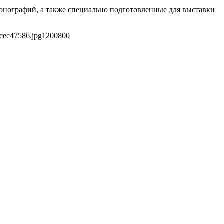
онографий, а также специально подготовленные для выставки
cec47586.jpg
1200
800