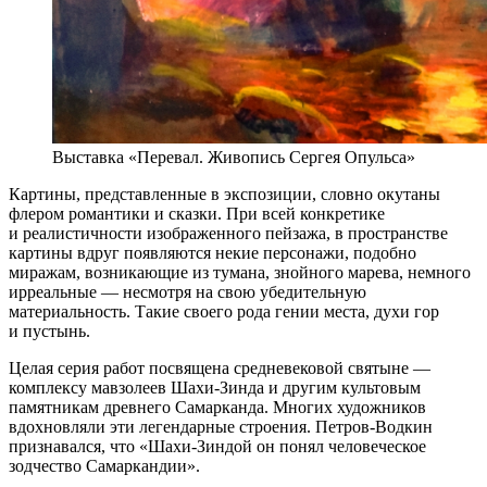
Выставка «Перевал. Живопись Сергея Опульса»
Картины, представленные в экспозиции, словно окутаны
флером романтики и сказки. При всей конкретике
и реалистичности изображенного пейзажа, в пространстве
картины вдруг появляются некие персонажи, подобно
миражам, возникающие из тумана, знойного марева, немного
ирреальные — несмотря на свою убедительную
материальность. Такие своего рода гении места, духи гор
и пустынь.
Целая серия работ посвящена средневековой святыне —
комплексу мавзолеев Шахи-Зинда и другим культовым
памятникам древнего Самарканда. Многих художников
вдохновляли эти легендарные строения. Петров-Водкин
признавался, что «Шахи-Зиндой он понял человеческое
зодчество Самаркандии».