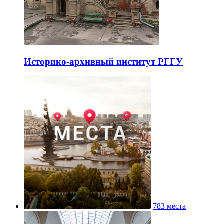
Историко-архивный институт РГГУ
783 места