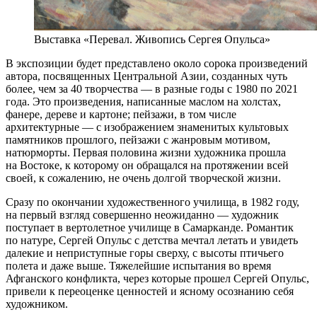
Выставка «Перевал. Живопись Сергея Опульса»
В экспозиции будет представлено около сорока произведений
автора, посвященных Центральной Азии, созданных чуть
более, чем за 40 творчества — в разные годы с 1980 по 2021
года. Это произведения, написанные маслом на холстах,
фанере, дереве и картоне; пейзажи, в том числе
архитектурные — с изображением знаменитых культовых
памятников прошлого, пейзажи с жанровым мотивом,
натюрморты. Первая половина жизни художника прошла
на Востоке, к которому он обращался на протяжении всей
своей, к сожалению, не очень долгой творческой жизни.
Сразу по окончании художественного училища, в 1982 году,
на первый взгляд совершенно неожиданно — художник
поступает в вертолетное училище в Самарканде. Романтик
по натуре, Сергей Опульс с детства мечтал летать и увидеть
далекие и неприступные горы сверху, с высоты птичьего
полета и даже выше. Тяжелейшие испытания во время
Афганского конфликта, через которые прошел Сергей Опульс,
привели к переоценке ценностей и ясному осознанию себя
художником.