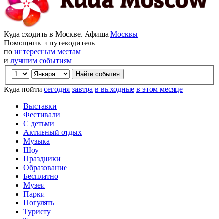
Куда сходить в Москве. Афиша
Москвы
Помощник и путеводитель
по
интересным местам
и
лучшим событиям
Куда пойти
сегодня
завтра
в выходные
в этом месяце
Выставки
Фестивали
С детьми
Активный отдых
Музыка
Шоу
Праздники
Образование
Бесплатно
Музеи
Парки
Погулять
Туристу