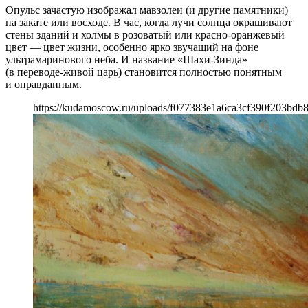
Опульс зачастую изображал мавзолеи (и другие памятники)
на закате или восходе. В час, когда лучи солнца окрашивают
стены зданий и холмы в розоватый или красно-оранжевый
цвет — цвет жизни, особенно ярко звучащий на фоне
ультрамаринового неба. И название «Шахи-Зинда»
(в переводе-живой царь) становится полностью понятным
и оправданным.
https://kudamoscow.ru/uploads/f077383e1a6ca3cf390f203bdb