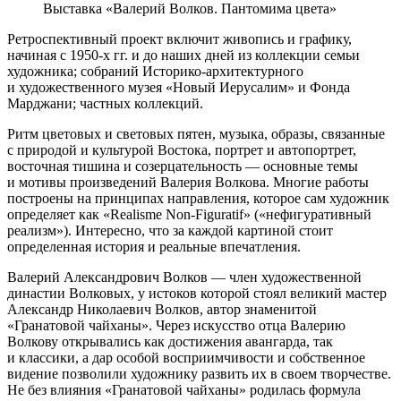
Выставка «Валерий Волков. Пантомима цвета»
Ретроспективный проект включит живопись и графику,
начиная с 1950-х гг. и до наших дней из коллекции семьи
художника; собраний Историко-архитектурного
и художественного музея «Новый Иерусалим» и Фонда
Марджани; частных коллекций.
Ритм цветовых и световых пятен, музыка, образы, связанные
с природой и культурой Востока, портрет и автопортрет,
восточная тишина и созерцательность — основные темы
и мотивы произведений Валерия Волкова. Многие работы
построены на принципах направления, которое сам художник
определяет как «Realisme Non-Figuratif» («нефигуративный
реализм»). Интересно, что за каждой картиной стоит
определенная история и реальные впечатления.
Валерий Александрович Волков — член художественной
династии Волковых, у истоков которой стоял великий мастер
Александр Николаевич Волков, автор знаменитой
«Гранатовой чайханы». Через искусство отца Валерию
Волкову открывались как достижения авангарда, так
и классики, а дар особой восприимчивости и собственное
видение позволили художнику развить их в своем творчестве.
Не без влияния «Гранатовой чайханы» родилась формула