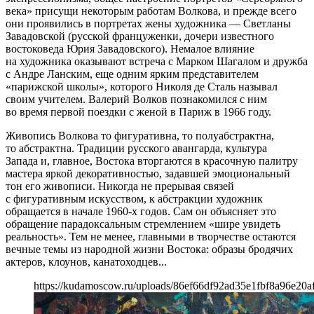
века» присущи некоторым работам Волкова, и прежде всего
они проявились в портретах жены художника — Светланы
Завадовской (русской француженки, дочери известного
востоковеда Юрия Завадовского). Немалое влияние
на художника оказывают встреча с Марком Шагалом и дружба
с Андре Ланским, еще одним ярким представителем
«парижской школы», которого Николя де Сталь называл
своим учителем. Валерий Волков познакомился с ним
во время первой поездки с женой в Париж в 1966 году.
Живопись Волкова то фигуративна, то полуабстрактна,
то абстрактна. Традиции русского авангарда, культура
Запада и, главное, Востока вторгаются в красочную палитру
мастера яркой декоративностью, задавшей эмоциональный
тон его живописи. Никогда не прерывая связей
с фигуративным искусством, к абстракции художник
обращается в начале 1960-х годов. Сам он объясняет это
обращение парадоксальным стремлением «шире увидеть
реальность». Тем не менее, главными в творчестве остаются
вечные темы из народной жизни Востока: образы бродячих
актеров, клоунов, канатоходцев...
https://kudamoscow.ru/uploads/86ef66df92ad35e1fbf8a96e20a