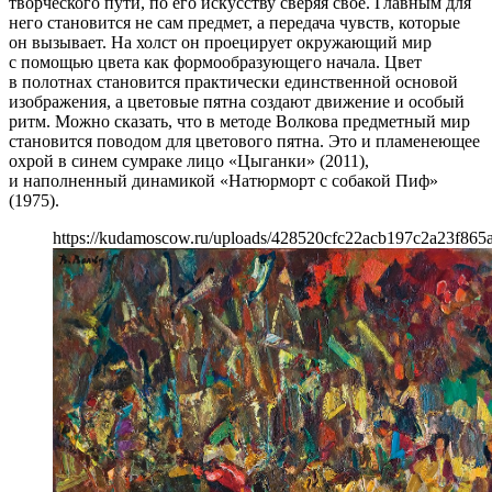
творческого пути, по его искусству сверяя свое. Главным для
него становится не сам предмет, а передача чувств, которые
он вызывает. На холст он проецирует окружающий мир
с помощью цвета как формообразующего начала. Цвет
в полотнах становится практически единственной основой
изображения, а цветовые пятна создают движение и особый
ритм. Можно сказать, что в методе Волкова предметный мир
становится поводом для цветового пятна. Это и пламенеющее
охрой в синем сумраке лицо «Цыганки» (2011),
и наполненный динамикой «Натюрморт с собакой Пиф»
(1975).
https://kudamoscow.ru/uploads/428520cfc22acb197c2a23f865