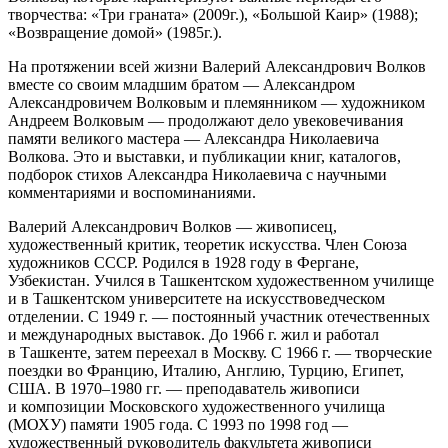
творчества: «Три граната» (2009г.), «Большой Каир» (1988);
«Возвращение домой» (1985г.).
На протяжении всей жизни Валерий Александрович Волков
вместе со своим младшим братом — Александром
Александровичем Волковым и племянником — художником
Андреем Волковым — продолжают дело увековечивания
памяти великого мастера — Александра Николаевича
Волкова. Это и выставки, и публикации книг, каталогов,
подборок стихов Александра Николаевича с научными
комментариями и воспоминаниями.
Валерий Александрович Волков — живописец,
художественный критик, теоретик искусства. Член Союза
художников СССР. Родился в 1928 году в Фергане,
Узбекистан. Учился в Ташкентском художественном училище
и в Ташкентском университете на искусствоведческом
отделении. C 1949 г. — постоянный участник отечественных
и международных выставок. До 1966 г. жил и работал
в Ташкенте, затем переехал в Москву. С 1966 г. — творческие
поездки во Францию, Италию, Англию, Турцию, Египет,
США. В 1970–1980 гг. — преподаватель живописи
и композиции Московского художественного училища
(МОХУ) памяти 1905 года. С 1993 по 1998 год —
художественный руководитель факультета живописи