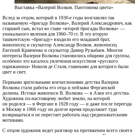
Выставка «Валерий Волков. Пантомима цвета»
Вслед за отцом, который в 1930-е годы возглавлял так
называемую «бригаду Волкова», Валерий Александрович, как
старший сын, встал во главе «второй бригады Волкова» —
уникального явления для 1960–70 гг. В эту вторую
ташкентскую «бригаду» входили его младший брат,
живописец и скульптор Александр Волков, живописец
Евгений Кравченко и скульптор Дамир Рузыбаев. Многие
интересы Валерия Волкова становились общими для группы,
особенно это касалось увлечения искусством «русского
парижанина» Николя де Сталя, главными для которого были
цвет и свет.
Первыми зрительными впечатлениями детства Валерия
Волкова стали работы его отца и пейзажи Ферганской
долины. Истоки живописи В. Волкова — в Азии его детства.
Художник по-настоящему любит землю, на которой
он родился — в Фергане в 1928 году — и даже после переезда
в Москву в 1966 году он долгое время продолжает туда
возвращаться и не перестает работать над среднеазиатскими
мотивами.
С отцом художник ведет разговор на протяжении всего своего