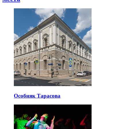
Особняк Тарасова