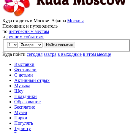
Куда сходить в Москве. Афиша
Москвы
Помощник и путеводитель
по
интересным местам
и
лучшим событиям
Куда пойти
сегодня
завтра
в выходные
в этом месяце
Выставки
Фестивали
С детьми
Активный отдых
Музыка
Шоу
Праздники
Образование
Бесплатно
Музеи
Парки
Погулять
Туристу