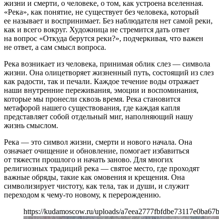
жизни и смерти, о человеке, о том, как устроена вселенная.
«Река», как понятие, не существует без человека, который
ее называет и воспринимает. Без наблюдателя нет самой реки,
как и всего вокруг. Художница не стремится дать ответ
на вопрос «Откуда берутся реки?», подчеркивая, что важен
не ответ, а сам смысл вопроса.
Река возникает из человека, принимая облик слез — символа
жизни. Она олицетворяет жизненный путь, состоящий из слез
как радости, так и печали. Каждое течение воды отражает
наши внутренние переживания, эмоции и воспоминания,
которые мы пронесли сквозь время. Река становится
метафорой нашего существования, где каждая капля
представляет собой отдельный миг, наполняющий нашу
жизнь смыслом.
Река — это символ жизни, смерти и нового начала. Она
означает очищение и обновление, помогает избавиться
от тяжести прошлого и начать заново. Для многих
религиозных традиций река — святое место, где проходят
важные обряды, такие как омовения и крещения. Она
символизирует чистоту, как тела, так и души, и служит
переходом к чему-то новому, к перерождению.
https://kudamoscow.ru/uploads/a7eea2777fbfdbe73117e0ba67