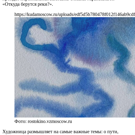
«Откуда берутся реки?».
https://kudamoscow.ru/uploads/edf5d5b780478f012f146ab9cdf
Фото: rostokino.vzmoscow.ru
Художница размышляет на самые важные темы: о пути,