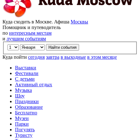
Куда сходить в Москве. Афиша
Москвы
Помощник и путеводитель
по
интересным местам
и
лучшим событиям
Куда пойти
сегодня
завтра
в выходные
в этом месяце
Выставки
Фестивали
С детьми
Активный отдых
Музыка
Шоу
Праздники
Образование
Бесплатно
Музеи
Парки
Погулять
Туристу