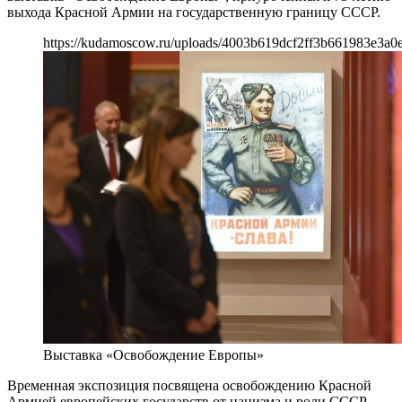
выхода Красной Армии на государственную границу СССР.
https://kudamoscow.ru/uploads/4003b619dcf2ff3b661983e3a0
Выставка «Освобождение Европы»
Временная экспозиция посвящена освобождению Красной
Армией европейских государств от нацизма и роли СССР