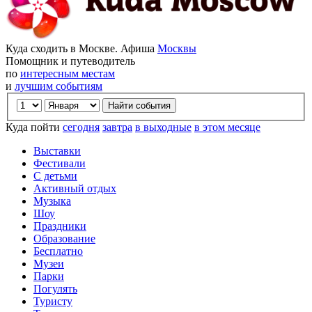
Куда сходить в Москве. Афиша
Москвы
Помощник и путеводитель
по
интересным местам
и
лучшим событиям
Куда пойти
сегодня
завтра
в выходные
в этом месяце
Выставки
Фестивали
С детьми
Активный отдых
Музыка
Шоу
Праздники
Образование
Бесплатно
Музеи
Парки
Погулять
Туристу