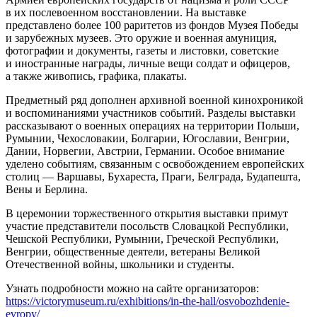
в их послевоенном восстановлении. На выставке
представлено более 100 раритетов из фондов Музея Победы
и зарубежных музеев. Это оружие и военная амуниция,
фотографии и документы, газеты и листовки, советские
и иностранные награды, личные вещи солдат и офицеров,
а также живопись, графика, плакаты.
Предметный ряд дополнен архивной военной кинохроникой
и воспоминаниями участников событий. Разделы выставки
рассказывают о военных операциях на территории Польши,
Румынии, Чехословакии, Болгарии, Югославии, Венгрии,
Дании, Норвегии, Австрии, Германии. Особое внимание
уделено событиям, связанным с освобождением европейских
столиц — Варшавы, Бухареста, Праги, Белграда, Будапешта,
Вены и Берлина.
В церемонии торжественного открытия выставки примут
участие представители посольств Словацкой Республики,
Чешской Республики, Румынии, Греческой Республики,
Венгрии, общественные деятели, ветераны Великой
Отечественной войны, школьники и студенты.
Узнать подробности можно на сайте организаторов:
https://victorymuseum.ru/exhibitions/in-the-hall/osvobozhdenie-
evropy/