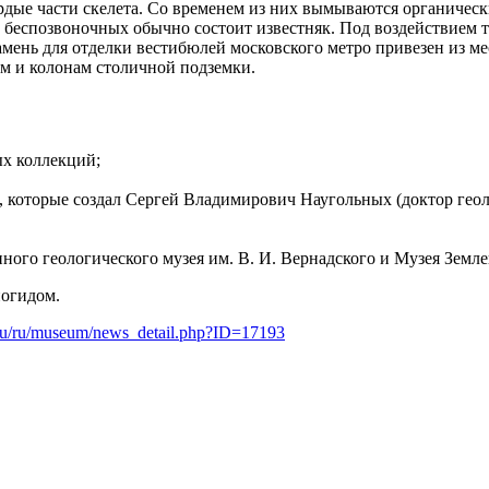
ердые части скелета. Со временем из них вымываются органичес
х беспозвоночных обычно состоит известняк. Под воздействием 
амень для отделки вестибюлей московского метро привезен из м
ам и колонам столичной подземки.
ых коллекций;
 которые создал Сергей Владимирович Наугольных (доктор гео
ного геологического музея им. В. И. Вернадского и Музея Земл
иогидом.
.ru/ru/museum/news_detail.php?ID=17193