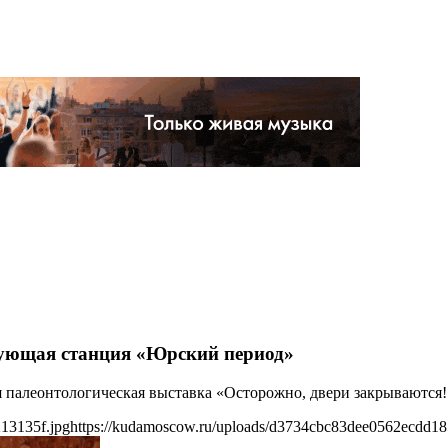
дующая станция «Юрский период»
ся палеонтологическая выставка «Осторожно, двери закрываютс
13135f.jpg
https://kudamoscow.ru/uploads/d3734cbc83dee0562ecdd18