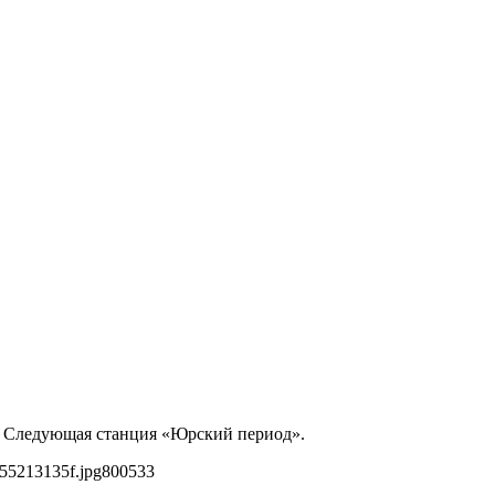
я! Следующая станция «Юрский период».
55213135f.jpg
800
533