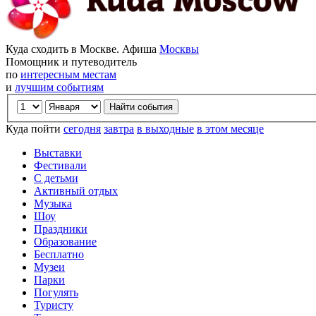
Куда сходить в Москве. Афиша
Москвы
Помощник и путеводитель
по
интересным местам
и
лучшим событиям
Куда пойти
сегодня
завтра
в выходные
в этом месяце
Выставки
Фестивали
С детьми
Активный отдых
Музыка
Шоу
Праздники
Образование
Бесплатно
Музеи
Парки
Погулять
Туристу