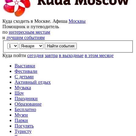
Куда сходить в Москве. Афиша
Москвы
Помощник и путеводитель
по
интересным местам
и
лучшим событиям
Куда пойти
сегодня
завтра
в выходные
в этом месяце
Выставки
Фестивали
С детьми
Активный отдых
Музыка
Шоу
Праздники
Образование
Бесплатно
Музеи
Парки
Погулять
Туристу