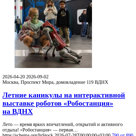
2026-04-20
2026-09-02
Москва, Проспект Мира, домовладение 119
ВДНХ
Летние каникулы на интерактивной
выставке роботов «Робостанция»
на ВДНХ
Лето — время ярких впечатлений, открытий и активного
отдыха! «Робостанция» — первая…
https://schema.org/InStock
2026-07-28T00:00:00+03:00
790
от 890