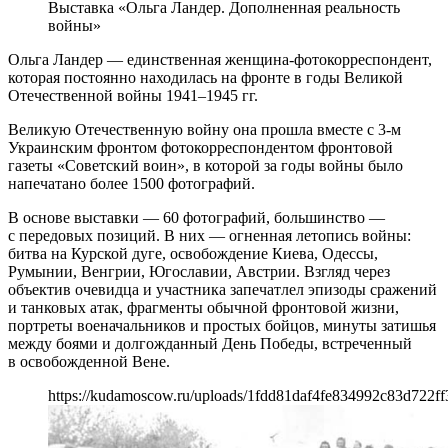
Выставка «Ольга Ландер. Дополненная реальность
войны»
Ольга Ландер — единственная женщина-фотокорреспондент,
которая постоянно находилась на фронте в годы Великой
Отечественной войны 1941–1945 гг.
Великую Отечественную войну она прошла вместе с 3-м
Украинским фронтом фотокорреспондентом фронтовой
газеты «Советский воин», в которой за годы войны было
напечатано более 1500 фотографий.
В основе выставки — 60 фотографий, большинство —
с передовых позиций. В них — огненная летопись войны:
битва на Курской дуге, освобождение Киева, Одессы,
Румынии, Венгрии, Югославии, Австрии. Взгляд через
объектив очевидца и участника запечатлел эпизоды сражений
и танковых атак, фрагменты обычной фронтовой жизни,
портреты военачальников и простых бойцов, минуты затишья
между боями и долгожданный День Победы, встреченный
в освобожденной Вене.
https://kudamoscow.ru/uploads/1fdd81daf4fe834992c83d722ff