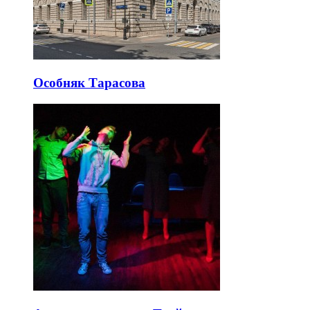
Особняк Тарасова