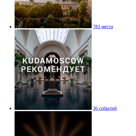
783 места
36 событий