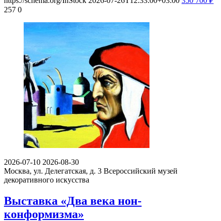
https://schema.org/InStock
2026-07-26T12:33:00+03:00
350
700
₽
257
0
2026-07-10
2026-08-30
Москва, ул. Делегатская, д. 3
Всероссийский музей
декоративного искусства
Выставка «Два века нон-
конформизма»