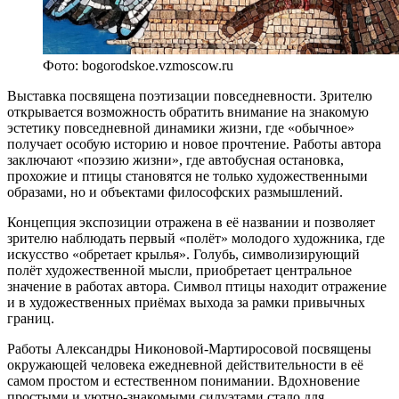
Фото: bogorodskoe.vzmoscow.ru
Выставка посвящена поэтизации повседневности. Зрителю
открывается возможность обратить внимание на знакомую
эстетику повседневной динамики жизни, где «обычное»
получает особую историю и новое прочтение. Работы автора
заключают «поэзию жизни», где автобусная остановка,
прохожие и птицы становятся не только художественными
образами, но и объектами философских размышлений.
Концепция экспозиции отражена в её названии и позволяет
зрителю наблюдать первый «полёт» молодого художника, где
искусство «обретает крылья». Голубь, символизирующий
полёт художественной мысли, приобретает центральное
значение в работах автора. Символ птицы находит отражение
и в художественных приёмах выхода за рамки привычных
границ.
Работы Александры Никоновой-Мартиросовой посвящены
окружающей человека ежедневной действительности в её
самом простом и естественном понимании. Вдохновение
простыми и уютно-знакомыми силуэтами стало для