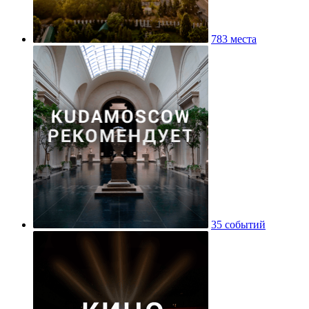
783 места
35 событий