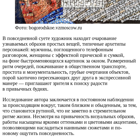
Фото: bogorodskoe.vzmoscow.ru
В повседневной суете художник находит очарование
узнаваемых образов простых вещей, типичные архетипы
персонажей: мужчины, поглощенного телефонным
разговором, женщины с эффектной прической и сумкой,
на фоне быстроменяющихся картинок за окном. Размеренный
ритм очередей, покачивание в общественном транспорте,
простота и монументальность, грубые очертания объектов,
порой хаотично пересекающих друг друга в экспрессивной
манере — приглашают зрителя к поиску радости
в привычных буднях.
Исследование автора заключается в постоянном наблюдении
за происходящим вокруг, таким близким и обыденным, за тем,
что становится рутиной, что не заметно в стремительном
ритме жизни. Несмотря на привычность визуальных образов,
работы насыщены яркими оттенками и цветовыми акцентами,
позволяющими насладиться наивными сюжетами и по-
новому ощутить повседневность.