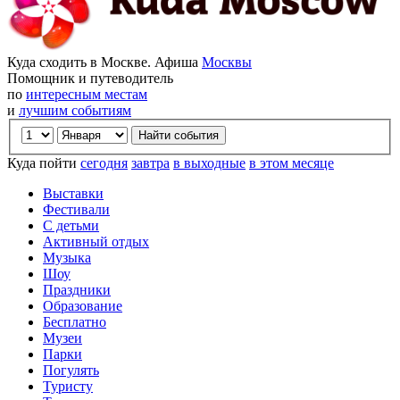
Куда сходить в Москве. Афиша
Москвы
Помощник и путеводитель
по
интересным местам
и
лучшим событиям
Куда пойти
сегодня
завтра
в выходные
в этом месяце
Выставки
Фестивали
С детьми
Активный отдых
Музыка
Шоу
Праздники
Образование
Бесплатно
Музеи
Парки
Погулять
Туристу