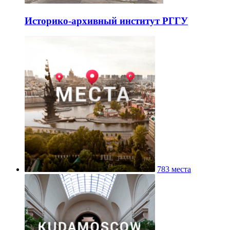
Историко-архивный институт РГГУ
783 места