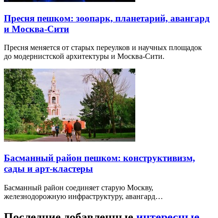
Пресня пешком: зоопарк, планетарий, авангард
и Москва-Сити
Пресня меняется от старых переулков и научных площадок
до модернистской архитектуры и Москва-Сити.
Басманный район пешком: конструктивизм,
сады и арт-кластеры
Басманный район соединяет старую Москву,
железнодорожную инфраструктуру, авангард…
Последние добавленные
интересные