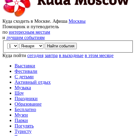
Куда сходить в Москве. Афиша
Москвы
Помощник и путеводитель
по
интересным местам
и
лучшим событиям
Куда пойти
сегодня
завтра
в выходные
в этом месяце
Выставки
Фестивали
С детьми
Активный отдых
Музыка
Шоу
Праздники
Образование
Бесплатно
Музеи
Парки
Погулять
Туристу