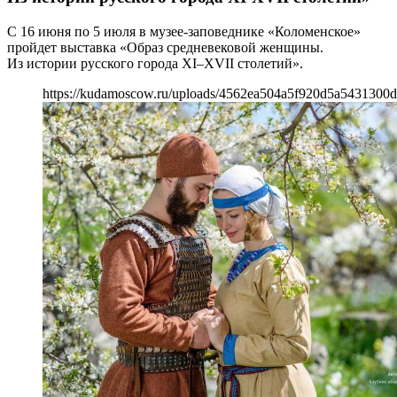
С 16 июня по 5 июля в музее-заповеднике «Коломенское»
пройдет выставка «Образ средневековой женщины.
Из истории русского города XI–XVII столетий».
https://kudamoscow.ru/uploads/4562ea504a5f920d5a5431300d