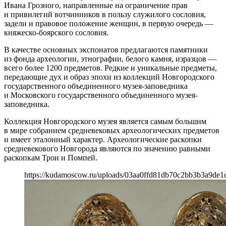
Ивана Грозного, направленные на ограничение прав
и привилегий вотчинников в пользу служилого сословия,
задели и правовое положение женщин, в первую очередь —
княжеско-боярского сословия.
В качестве основных экспонатов предлагаются памятники
из фонда археологии, этнографии, белого камня, изразцов —
всего более 1200 предметов. Редкие и уникальные предметы,
передающие дух и образ эпохи из коллекций Новгородского
государственного объединенного музея-заповедника
и Московского государственного объединенного музея-
заповедника.
Коллекция Новгородского музея является самым большим
в мире собранием средневековых археологических предметов
и имеет эталонный характер. Археологические раскопки
средневекового Новгорода являются по значению равными
раскопкам Трои и Помпей.
https://kudamoscow.ru/uploads/03aa0ffd81db70c2bb3b3a9de1