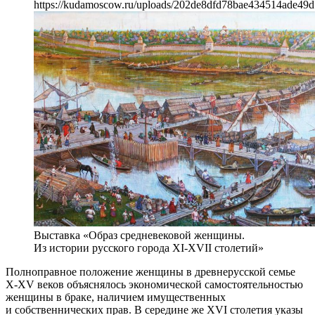
https://kudamoscow.ru/uploads/202de8dfd78bae434514ade49d
Выставка «Образ средневековой женщины.
Из истории русского города XI-XVII столетий»
Полноправное положение женщины в древнерусской семье
Х-ХV веков объяснялось экономической самостоятельностью
женщины в браке, наличием имущественных
и собственнических прав. В середине же XVI столетия указы