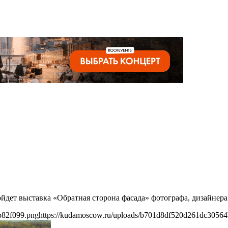
пройдет выставка «Обратная сторона фасада» фотографа, дизайне
b82f099.png
https://kudamoscow.ru/uploads/b701d8df520d261dc3056