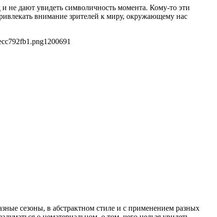
 и не дают увидеть символичность момента. Кому-то эти
ривлекать внимание зрителей к миру, окружающему нас
ecc792fb1.png
1200
691
азные сезоны, в абстрактном стиле и с применением разных
думаться о нематериальном, о том, чего нельзя увидеть