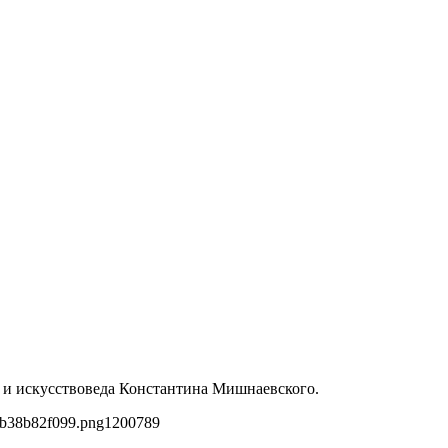
ра и искусствоведа Константина Мишнаевского.
4b38b82f099.png
1200
789