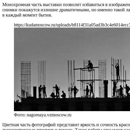
Монохромная часть выставки позволит избавиться в изображени
снимки покажутся излишне драматичными, но именно такой ла
в каждый момент бытия.
https://kudamoscow.ru/uploads/b8114f31a05ad3b3c4e6014ecc
Фото: nagornaya.vzmoscow.ru
Цветная часть фотографий представит яркость и сочность крас
художественных приемов и техник. Такие работы отсылают нас 