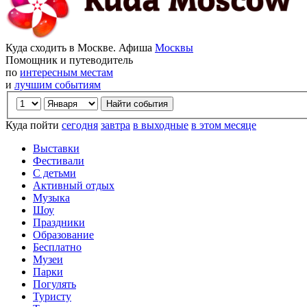
Куда сходить в Москве. Афиша
Москвы
Помощник и путеводитель
по
интересным местам
и
лучшим событиям
Куда пойти
сегодня
завтра
в выходные
в этом месяце
Выставки
Фестивали
С детьми
Активный отдых
Музыка
Шоу
Праздники
Образование
Бесплатно
Музеи
Парки
Погулять
Туристу