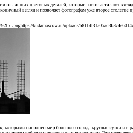
и от лишних цветовых деталей, которые часто застилают взгляд
коничный взгляд и позволяет фотографам уже второе столетие п
792fb1.png
https://kudamoscow.ru/uploads/b8114f31a05ad3b3c4e6014
ок, которыми наполнен мир большого города круглые сутки и в р
к мастерам кубизма и акварельным художникам. Это позволяет за