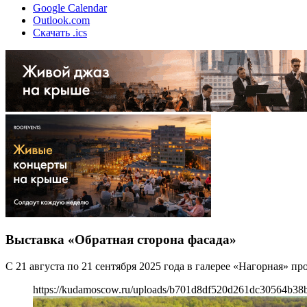
Google Calendar
Outlook.com
Скачать .ics
Выставка «Обратная сторона фасада»
С 21 августа по 21 сентября 2025 года в галерее «Нагорная» 
https://kudamoscow.ru/uploads/b701d8df520d261dc30564b38