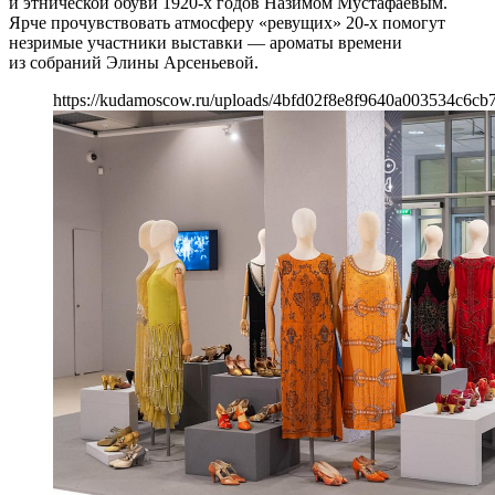
и этнической обуви 1920-х годов Назимом Мустафаевым.
Ярче прочувствовать атмосферу «ревущих» 20-х помогут
незримые участники выставки — ароматы времени
из собраний Элины Арсеньевой.
https://kudamoscow.ru/uploads/4bfd02f8e8f9640a003534c6cb7