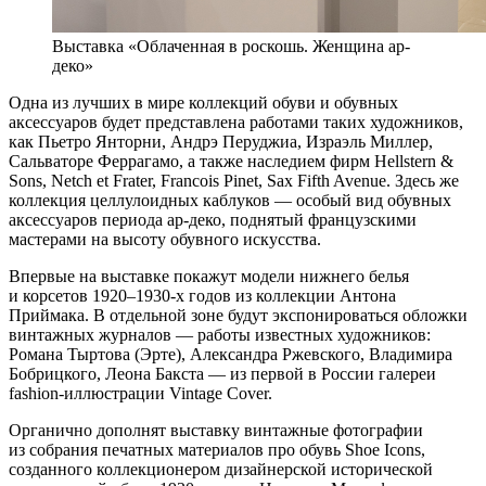
Выставка «Облаченная в роскошь. Женщина ар-
деко»
Одна из лучших в мире коллекций обуви и обувных
аксессуаров будет представлена работами таких художников,
как Пьетро Янторни, Андрэ Перуджиа, Израэль Миллер,
Сальваторе Феррагамо, а также наследием фирм Hellstern &
Sons, Netch et Frater, Francois Pinet, Sax Fifth Avenue. Здесь же
коллекция целлулоидных каблуков — особый вид обувных
аксессуаров периода ар-деко, поднятый французскими
мастерами на высоту обувного искусства.
Впервые на выставке покажут модели нижнего белья
и корсетов 1920–1930-х годов из коллекции Антона
Приймака. В отдельной зоне будут экспонироваться обложки
винтажных журналов — работы известных художников:
Романа Тыртова (Эрте), Александра Ржевского, Владимира
Бобрицкого, Леона Бакста — из первой в России галереи
fashion-иллюстрации Vintage Cover.
Органично дополнят выставку винтажные фотографии
из собрания печатных материалов про обувь Shoe Icons,
созданного коллекционером дизайнерской исторической