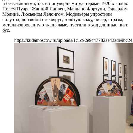
и безымянными, так и популярными мастерами 1920-х годов:
Полем Пуаре, Жанной Ланвен, Мариано Фортуни, Эдвардом
Молинё, Люсьеном Лелонгом. Модельеры упростили
силуэты, добавили стеклярус, золотую кожу, бисер, стразы,
металлизированную ткань ламе, пустили в ход длинные нити
бус.
https://kudamoscow.ru/uploads/1c1c92e9c47782ae43ade9bc24