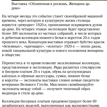
Выставка «Облаченная в роскошь. Женщина ар-
деко»
На четыре месяца это событие станет своеобразной машиной
времени, через которую в культурную жизнь столицы
ворвутся «ревущие» 1920-е, пронизанные искрящимся духом
ар-деко. На четырех этажах экспозиции будет представлено
более 300 экспонатов из частных собраний, в числе которых
и дебютная коллекция нижнего белья и корсетов 20-х годов
прошлого века. Концепция выставки отражает буйство красок
«безумных», «кричащих», «золотых» 1920-х — эпохи джаза,
новой танцевальной культуры и нового положения женщины
в обществе.
Перенестись в то время позволят эксклюзивные коллекции,
представленные в экспозиции. Ряды расшитых стеклярусом
и бисером платьев 20-х годов, обувь на целлулоидных
каблуках и обувные аксессуары, сумки, нижнее белье
и корсеты — экспонаты выставки словно немые свидетели
вечеринки Великого Гэтсби. Мысленно скомбинируйте
экспонаты между собой — получите типичный образ
модницы в стиле ар-деко.
Коллекция бисерных платьев продемонстрирует более 60
дизайнерских моделей, выполненных как малоизвестными