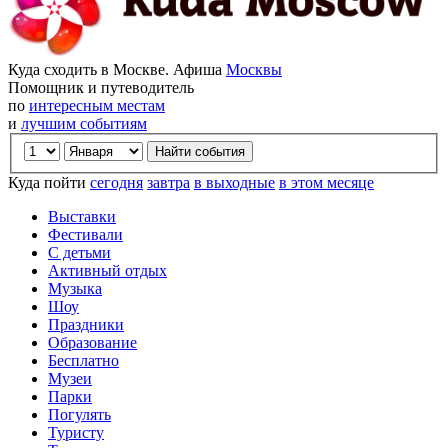
Куда сходить в Москве. Афиша
Москвы
Помощник и путеводитель
по
интересным местам
и
лучшим событиям
Куда пойти
сегодня
завтра
в выходные
в этом месяце
Выставки
Фестивали
С детьми
Активный отдых
Музыка
Шоу
Праздники
Образование
Бесплатно
Музеи
Парки
Погулять
Туристу