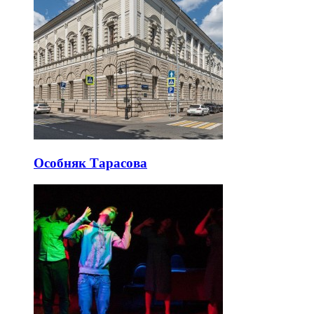
Особняк Тарасова