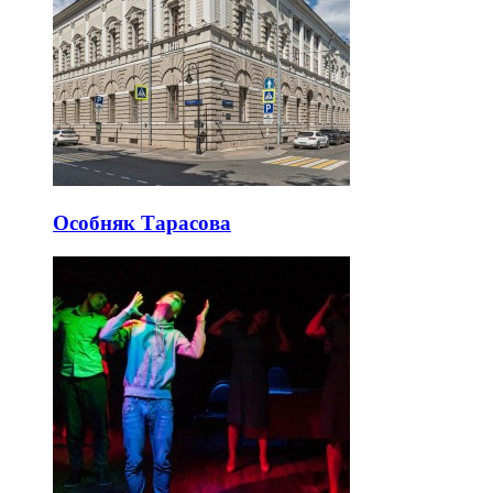
Особняк Тарасова