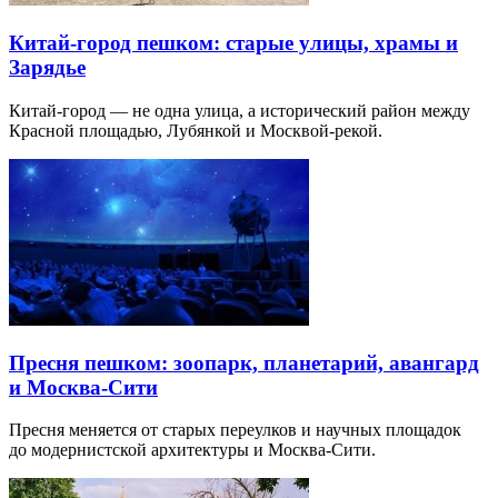
Китай-город пешком: старые улицы, храмы и
Зарядье
Китай-город — не одна улица, а исторический район между
Красной площадью, Лубянкой и Москвой-рекой.
Пресня пешком: зоопарк, планетарий, авангард
и Москва-Сити
Пресня меняется от старых переулков и научных площадок
до модернистской архитектуры и Москва-Сити.