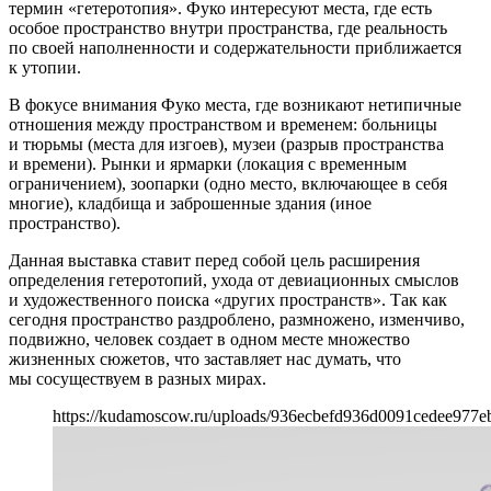
термин «гетеротопия». Фуко интересуют места, где есть
особое пространство внутри пространства, где реальность
по своей наполненности и содержательности приближается
к утопии.
В фокусе внимания Фуко места, где возникают нетипичные
отношения между пространством и временем: больницы
и тюрьмы (места для изгоев), музеи (разрыв пространства
и времени). Рынки и ярмарки (локация с временным
ограничением), зоопарки (одно место, включающее в себя
многие), кладбища и заброшенные здания (иное
пространство).
Данная выставка ставит перед собой цель расширения
определения гетеротопий, ухода от девиационных смыслов
и художественного поиска «других пространств». Так как
сегодня пространство раздроблено, размножено, изменчиво,
подвижно, человек создает в одном месте множество
жизненных сюжетов, что заставляет нас думать, что
мы сосуществуем в разных мирах.
https://kudamoscow.ru/uploads/936ecbefd936d0091cedee977e