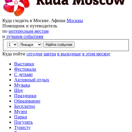
Куда сходить в Москве. Афиша
Москвы
Помощник и путеводитель
по
интересным местам
и
лучшим событиям
Куда пойти
сегодня
завтра
в выходные
в этом месяце
Выставки
Фестивали
С детьми
Активный отдых
Музыка
Шоу
Праздники
Образование
Бесплатно
Музеи
Парки
Погулять
Туристу