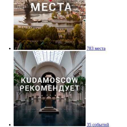
783 места
35 событий