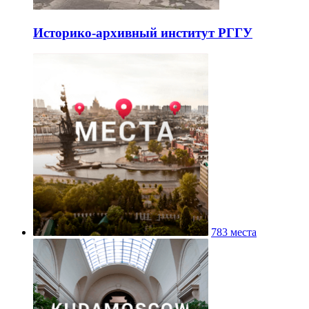
Историко-архивный институт РГГУ
783 места