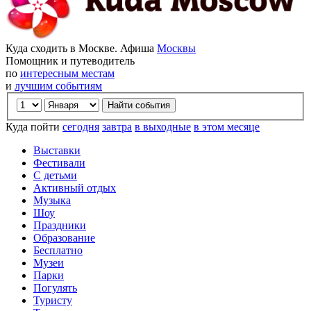
Куда сходить в Москве. Афиша
Москвы
Помощник и путеводитель
по
интересным местам
и
лучшим событиям
Куда пойти
сегодня
завтра
в выходные
в этом месяце
Выставки
Фестивали
С детьми
Активный отдых
Музыка
Шоу
Праздники
Образование
Бесплатно
Музеи
Парки
Погулять
Туристу