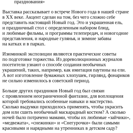
празднования»
Выставка рассказывает о встрече Нового года в нашей стране
в XX веке. Акцент сделан на том, без чего сложно себе
представить настоящий Новый год. Это и украшенная ель,
и праздничный стол с определенным набором блюд,
и любимые фильмы, и программы телепередач, и новогодние
представления, и народные гулянья, и зимние забавы
на катках и в парках.
Изюминкой экспозиции являются практические советы
по подготовке торжества. Из дореволюционных журналов
посетители узнают о способе создания необычных
украшений, таких, например, как имитация паутины на ели.
А вот изготовление бумажных хлопушек, гирлянд, фонариков
не сильно изменилось в советский период.
Больше других праздников Новый год был связан
с проявлением неограниченной фантазии, для воплощения
которой требовались особенные навыки и мастерство.
Сколько выдумки приходилось применять, чтобы украсить
дом или сшить необычный маскарадный костюм? А сколько
ночей было потрачено мамами, чтобы их любимые «зайчики»,
«медвежата», «снежинки» и «Снегурочки» были самыми
красивыми и нарядными на утренниках в детском саду?