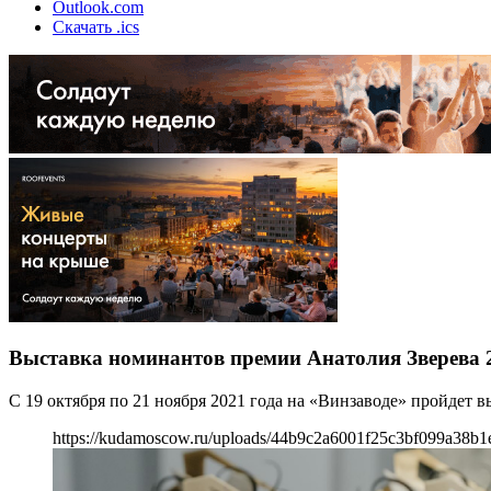
Outlook.com
Скачать .ics
Выставка номинантов премии Анатолия Зверева 
С 19 октября по 21 ноября 2021 года на «Винзаводе» пройдет 
https://kudamoscow.ru/uploads/44b9c2a6001f25c3bf099a38b1