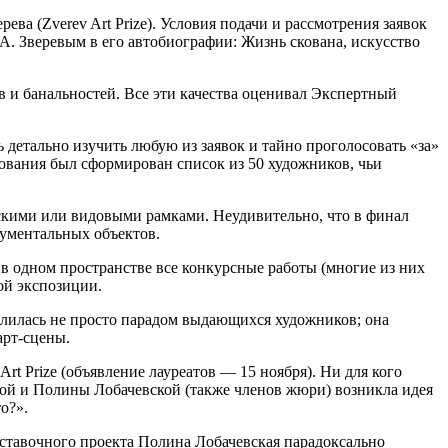
ва (Zverev Art Prize). Условия подачи и рассмотрения заявок
. Зверевым в его автобиографии: Жизнь скована, искусство
в и банальностей. Все эти качества оценивал Экспертный
 детально изучить любую из заявок и тайно проголосовать «за»
сования был сформирован список из 50 художников, чьи
скими или видовыми рамками. Неудивительно, что в финал
ументальных объектов.
в одном пространстве все конкурсные работы (многие из них
ой экспозиции.
слилась не просто парадом выдающихся художников; она
арт-сцены.
t Prize (объявление лауреатов — 15 ноября). Ни для кого
вой и Полины Лобачевской (также членов жюри) возникла идея
то?»
.
ыставочного проекта Полина Лобачевская парадоксально