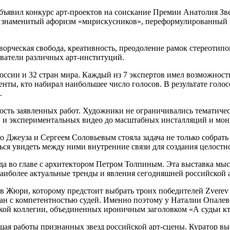
бъявил конкурс арт-проектов на соискание Премии Анатолия Звере
л знаменитый афоризм «мирискусников», переформулированный А
ворческая свобода, креативность, преодоление рамок стереотипо
аватели различных арт-институций.
оссии и 32 стран мира. Каждый из 7 экспертов имел возможность
енты, кто набирал наибольшее число голосов. В результате голо
.
сть заявленных работ. Художники не ограничивались тематиче
 и экспериментальных видео до масштабных инсталляций и мон
Джеуза и Сергеем Соловьевым стояла задача не только собрать 
ься увидеть между ними внутренние связи для создания целостн
нда во главе с архитектором Петром Толпиным. Эта выставка мы
наиболее актуальные тренды и явления сегодняшней российской 
Жюри, которому предстоит выбрать троих победителей Zverev Ar
зан с компетентностью судей. Именно поэтому у Наталии Опале
йской коллегии, объединенных ироничным заголовком
«А судьи к
щая работы признанных звезд российской арт-сцены. Куратор в