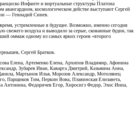
ранциско Инфанте и виртуальные структуры Платона
м авангардном, космологическом действе выступают Сергей
ции — Геннадий Синев.
 время, устремленные в будущее. Возможно, именно сегодня
ю свежего воздуха и выводило за серые, скованные будни, так
чший оммаж одному из самых ярких героев «второго
ернышев, Сергей Братков.
сова Елена, Артеменко Елена, Архипов Владимир, Афонина
лександр, Зубарев Иван, Каварга Дмитрий, Казьмина Анна,
в Данила, Мартынов Илья, Морозов Александр, Мотолянец
го, Парщиков Тим, Перкин Вова, Плавинская Елизавета,
 Антонина, Федоричев Егор, Хиросигэ Федор, Эхос Инна,