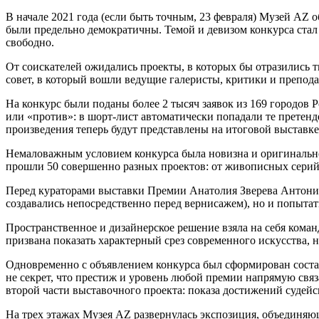
В начале 2021 года (если быть точным, 23 февраля) Музей AZ о
были предельно демократичны. Темой и девизом конкурса ста
свободно.
От соискателей ожидались проекты, в которых бы отразились т
совет, в который вошли ведущие галеристы, критики и препод
На конкурс были поданы более 2 тысяч заявок из 169 городов Р
или «против»: в шорт-лист автоматически попадали те претенд
произведения теперь будут представлены на итоговой выставке
Немаловажным условием конкурса была новизна и оригинально
прошли 50 совершенно разных проектов: от живописных серий
Перед кураторами выставки Премии Анатолия Зверева Антонио 
создавались непосредственно перед вернисажем), но и попытат
Пространственное и дизайнерское решение взяла на себя кома
призвана показать характерный срез современного искусства, 
Одновременно с объявлением конкурса был сформирован состав 
не секрет, что престиж и уровень любой премии напрямую свя
второй части выставочного проекта: показа достижений суде
На трех этажах Музея AZ развернулась экспозиция, объединяю