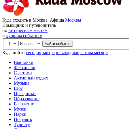
Куда сходить в Москве. Афиша
Москвы
Помощник и путеводитель
по
интересным местам
и
лучшим событиям
Куда пойти
сегодня
завтра
в выходные
в этом месяце
Выставки
Фестивали
С детьми
Активный отдых
Музыка
Шоу
Праздники
Образование
Бесплатно
Музеи
Парки
Погулять
Туристу