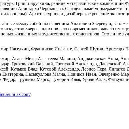
 фигуры Гриши Брускина, ранние метафизические композиции Ф
алляцию Аристарха Чернышева. С отдельными «номерами» в это
ы видеооперы). Архитектурное и дизайнерское решение экспози
связанные между собой посвящением Анатолию Звереву и, в то же
о искусство Зверева вдохновляло современников, давало им стру
к новых жизненных и художественных ориентиров. Это ли не лу
мир Наседкин, Франциско Инфанте, Сергей Шутов, Аристарх Ч
мир, Агант Меле, Алексеева Марина, Андржиевская Анна, Ано
льдар, Гриковский Валерий, Гронский Александр, Дашевский А
ксей, Кульков Влад, Кутовой Александр, Лернер Лера, Липато
 Екатерина, Насыбуллова Маяна, Новиков Иван, Овчаренко Мар
едор, Трушина Марго, Туморин Илья, Урбан Алла, Фатхуллина
ze.museum-az.com/