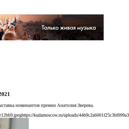
2021
выставка номинантов премии Анатолия Зверева.
e12bb9.jpeg
https://kudamoscow.ru/uploads/44b9c2a6001f25c3bf099a