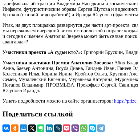
зарифмовала абстракции Владимира Наседкина и космические
Инфанте, футуристические образы Сергея Шутова и видеоинст
Братков (с новой видеоработой) и Ираида Юсупова (фрагмент
Итак, на двух площадках развернутся две части арт-проекта, 
мы переживаем очередной виток исторической спирали: когда-т
и сегодня с именем Анатолия Зверева может быть связан поис
авангарда»?
Участники проекта «А судьи кто?»:
Григорий Брускин, Влади
Участники выставки Премии Анатолия Зверева:
Абих Влади
Анна, Баевер Антонина, Воуба Диана, Гайдель Иван, Ганеев Э
Колесников Илья, Корина Ирина, Кройтор Ольга, Круткин Але
Семен, Музалевский Евгений, Муравьёва Катерина, Муромцева
Потапов Владимир, ПРОВМЫЗА, Прокофьев Сергей, Савинцев Ф
Юсупова Ираида.
Узнать подробности можно на сайте организаторов:
https://pri
Поделиться ссылкой