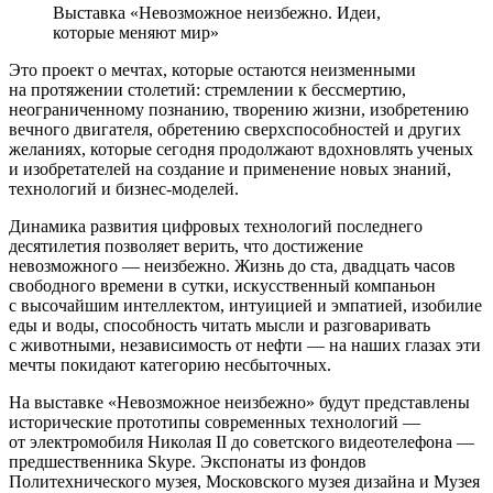
Выставка «Невозможное неизбежно. Идеи,
которые меняют мир»
Это проект о мечтах, которые остаются неизменными
на протяжении столетий: стремлении к бессмертию,
неограниченному познанию, творению жизни, изобретению
вечного двигателя, обретению сверхспособностей и других
желаниях, которые сегодня продолжают вдохновлять ученых
и изобретателей на создание и применение новых знаний,
технологий и бизнес-моделей.
Динамика развития цифровых технологий последнего
десятилетия позволяет верить, что достижение
невозможного — неизбежно. Жизнь до ста, двадцать часов
свободного времени в сутки, искусственный компаньон
с высочайшим интеллектом, интуицией и эмпатией, изобилие
еды и воды, способность читать мысли и разговаривать
с животными, независимость от нефти — на наших глазах эти
мечты покидают категорию несбыточных.
На выставке «Невозможное неизбежно» будут представлены
исторические прототипы современных технологий —
от электромобиля Николая II до советского видеотелефона —
предшественника Skype. Экспонаты из фондов
Политехнического музея, Московского музея дизайна и Музея