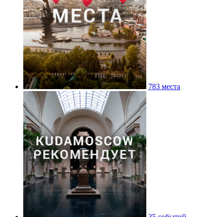
783 места
35 событий