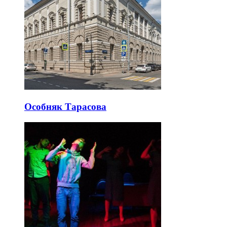
Особняк Тарасова