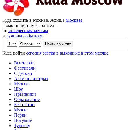
Куда сходить в Москве. Афиша
Москвы
Помощник и путеводитель
по
интересным местам
и
лучшим событиям
Куда пойти
сегодня
завтра
в выходные
в этом месяце
Выставки
Фестивали
С детьми
Активный отдых
Музыка
Шоу
Праздники
Образование
Бесплатно
Музеи
Парки
Погулять
Туристу