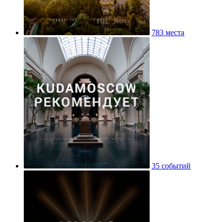
783 места
35 событий