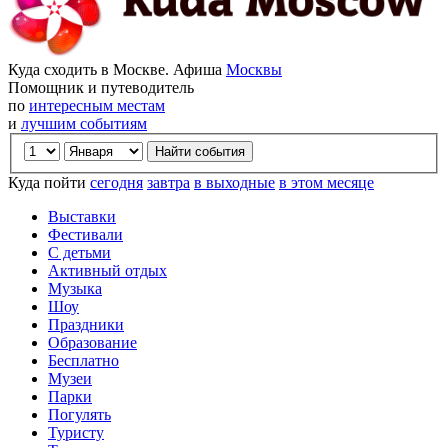
Куда сходить в Москве. Афиша
Москвы
Помощник и путеводитель
по
интересным местам
и
лучшим событиям
Куда пойти
сегодня
завтра
в выходные
в этом месяце
Выставки
Фестивали
С детьми
Активный отдых
Музыка
Шоу
Праздники
Образование
Бесплатно
Музеи
Парки
Погулять
Туристу