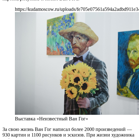
https://kudamoscow.ru/uploads/fe705e07561a594a2adbd911e3
Выставка «Неизвестный Ван Гог»
За свою жизнь Ван Гог написал более 2000 произведений —
930 картин и 1100 рисунков и эскизов. При жизни художника