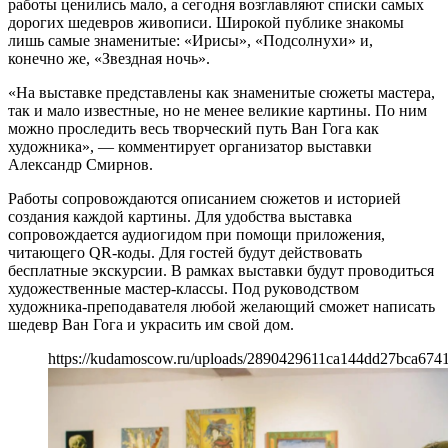
работы ценились мало, а сегодня возглавляют списки самых
дорогих шедевров живописи. Широкой публике знакомы
лишь самые знаменитые: «Ирисы», «Подсолнухи» и,
конечно же, «Звездная ночь».
«На выставке представлены как знаменитые сюжеты мастера,
так и мало известные, но не менее великие картины. По ним
можно проследить весь творческий путь Ван Гога как
художника», — комментирует организатор выставки
Александр Смирнов.
Работы сопровождаются описанием сюжетов и историей
создания каждой картины. Для удобства выставка
сопровождается аудиогидом при помощи приложения,
читающего QR-коды. Для гостей будут действовать
бесплатные экскурсии. В рамках выставки будут проводиться
художественные мастер-классы. Под руководством
художника-преподавателя любой желающий сможет написать
шедевр Ван Гога и украсить им свой дом.
https://kudamoscow.ru/uploads/2890429611ca144dd27bca674