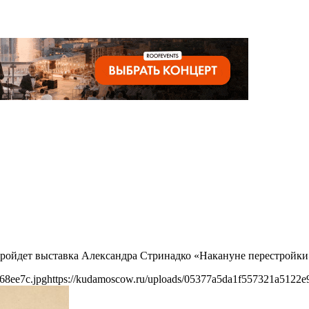
 пройдет выставка Александра Стринадко «Накануне перестройки
68ee7c.jpg
https://kudamoscow.ru/uploads/05377a5da1f557321a5122e