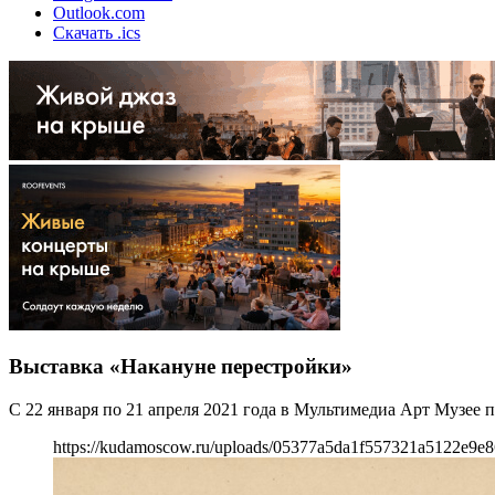
Outlook.com
Скачать .ics
Выставка «Накануне перестройки»
С 22 января по 21 апреля 2021 года в Мультимедиа Арт Музее
https://kudamoscow.ru/uploads/05377a5da1f557321a5122e9e8