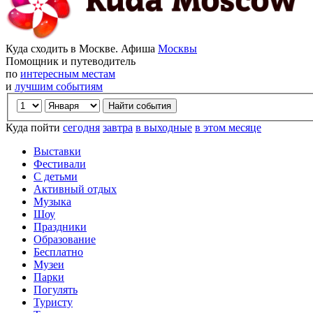
Куда сходить в Москве. Афиша
Москвы
Помощник и путеводитель
по
интересным местам
и
лучшим событиям
Куда пойти
сегодня
завтра
в выходные
в этом месяце
Выставки
Фестивали
С детьми
Активный отдых
Музыка
Шоу
Праздники
Образование
Бесплатно
Музеи
Парки
Погулять
Туристу