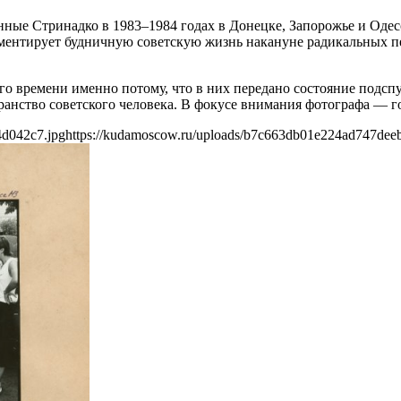
нные Стринадко в 1983–1984 годах в Донецке, Запорожье и Одес
ументирует будничную советскую жизнь накануне радикальных пе
го времени именно потому, что в них передано состояние подс
ранство советского человека. В фокусе внимания фотографа — г
4d042c7.jpg
https://kudamoscow.ru/uploads/b7c663db01e224ad747dee