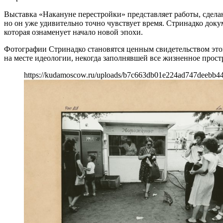
Выставка «Накануне перестройки» представляет работы, сдела
но он уже удивительно точно чувствует время. Стринадко док
которая ознаменует начало новой эпохи.
Фотографии Стринадко становятся ценным свидетельством это
на месте идеологии, некогда заполнявшей все жизненное прост
https://kudamoscow.ru/uploads/b7c663db01e224ad747deebb4