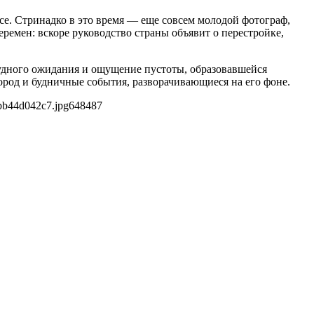
се. Стринадко в это время — еще совсем молодой фотограф,
ремен: вскоре руководство страны объявит о перестройке,
пудного ожидания и ощущение пустоты, образовавшейся
ород и будничные события, разворачивающиеся на его фоне.
bb44d042c7.jpg
648
487