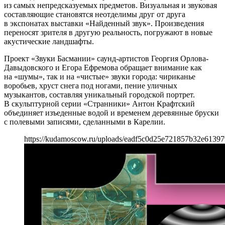
из самых непредсказуемых предметов. Визуальная и звуковая
составляющие становятся неотделимы друг от друга
в экспонатах выставки «Найденный звук». Произведения
переносят зрителя в другую реальность, погружают в новые
акустические ландшафты.
Проект «Звуки Басмании» саунд-артистов Георгия Орлова-
Давыдовского и Егора Ефремова обращает внимание как
на «шумы», так и на «чистые» звуки города: чириканье
воробьев, хруст снега под ногами, пение уличных
музыкантов, составляя уникальный городской портрет.
В скульптурной серии «Странники» Антон Крафтский
объединяет изъеденные водой и временем деревянные бруски
с полевыми записями, сделанными в Карелии.
https://kudamoscow.ru/uploads/eadf5c0d25e721857b32e6139