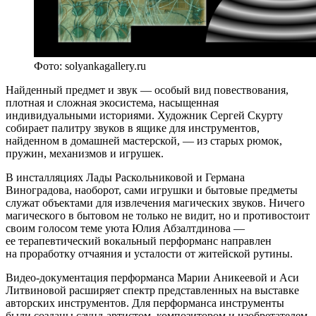
Фото: solyankagallery.ru
Найденный предмет и звук — особый вид повествования,
плотная и сложная экосистема, насыщенная
индивидуальными историями. Художник Сергей Скурту
собирает палитру звуков в ящике для инструментов,
найденном в домашней мастерской, — из старых рюмок,
пружин, механизмов и игрушек.
В инсталляциях Лады Раскольниковой и Германа
Виноградова, наоборот, сами игрушки и бытовые предметы
служат объектами для извлечения магических звуков. Ничего
магического в бытовом не только не видит, но и противостоит
своим голосом теме уюта Юлия Абзалтдинова —
ее терапевтический вокальный перформанс направлен
на проработку отчаяния и усталости от житейской рутины.
Видео-документация перформанса Марии Аникеевой и Аси
Литвиновой расширяет спектр представленных на выставке
авторских инструментов. Для перформанса инструменты
были созданы саунд-артистом, композитором и изобретателем