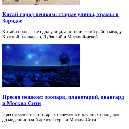
Китай-город пешком: старые улицы, храмы и
Зарядье
Китай-город — не одна улица, а исторический район между
Красной площадью, Лубянкой и Москвой-рекой.
Пресня пешком: зоопарк, планетарий, авангард
и Москва-Сити
Пресня меняется от старых переулков и научных площадок
до модернистской архитектуры и Москва-Сити.