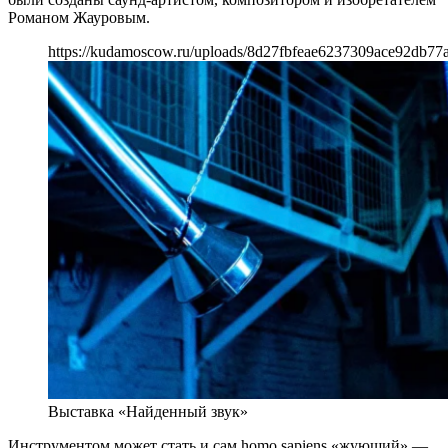
Романом Жауровым.
https://kudamoscow.ru/uploads/8d27fbfeae6237309ace92db77
Выставка «Найденный звук»
Инструментом может стать и сам homo sapiens «жующий» —