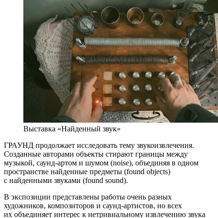
Выставка «Найденный звук»
ГРАУНД продолжает исследовать тему звукоизвлечения.
Созданные авторами объекты стирают границы между
музыкой, саунд-артом и шумом (noise), объединяя в одном
пространстве найденные предметы (found objects)
с найденными звуками (found sound).
В экспозиции представлены работы очень разных
художников, композиторов и саунд-артистов, но всех
их объединяет интерес к нетривиальному извлечению звука