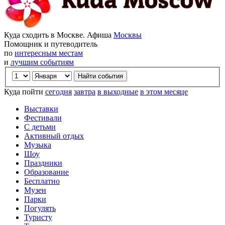
Куда сходить в Москве. Афиша
Москвы
Помощник и путеводитель
по
интересным местам
и
лучшим событиям
Куда пойти
сегодня
завтра
в выходные
в этом месяце
Выставки
Фестивали
С детьми
Активный отдых
Музыка
Шоу
Праздники
Образование
Бесплатно
Музеи
Парки
Погулять
Туристу