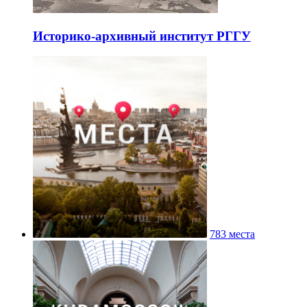
Историко-архивный институт РГГУ
783 места