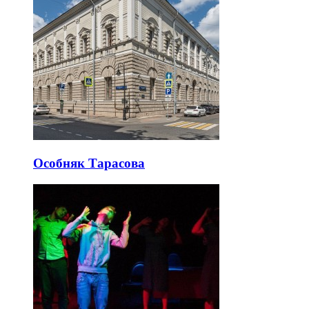
Особняк Тарасова