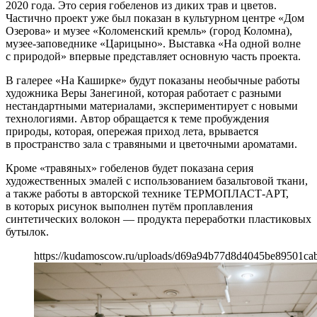
2020 года. Это серия гобеленов из диких трав и цветов.
Частично проект уже был показан в культурном центре «Дом
Озерова» и музее «Коломенский кремль» (город Коломна),
музее-заповеднике «Царицыно». Выставка «На одной волне
с природой» впервые представляет основную часть проекта.
В галерее «На Каширке» будут показаны необычные работы
художника Веры Занегиной, которая работает с разными
нестандартными материалами, экспериментирует с новыми
технологиями. Автор обращается к теме пробуждения
природы, которая, опережая приход лета, врывается
в пространство зала с травяными и цветочными ароматами.
Кроме «травяных» гобеленов будет показана серия
художественных эмалей с использованием базальтовой ткани,
а также работы в авторской технике ТЕРМОПЛАСТ-АРТ,
в которых рисунок выполнен путём проплавления
синтетических волокон — продукта переработки пластиковых
бутылок.
https://kudamoscow.ru/uploads/d69a94b77d8d4045be89501ca