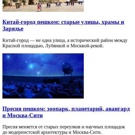
Китай-город пешком: старые улицы, храмы и
Зарядье
Китай-город — не одна улица, а исторический район между
Красной площадью, Лубянкой и Москвой-рекой.
Пресня пешком: зоопарк, планетарий, авангард
и Москва-Сити
Пресня меняется от старых переулков и научных площадок
до модернистской архитектуры и Москва-Сити.