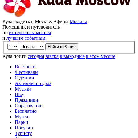
Куда сходить в Москве. Афиша
Москвы
Помощник и путеводитель
по
интересным местам
и
лучшим событиям
Куда пойти
сегодня
завтра
в выходные
в этом месяце
Выставки
Фестивали
С детьми
Активный отдых
Музыка
Шоу
Праздники
Образование
Бесплатно
Музеи
Парки
Погулять
Туристу